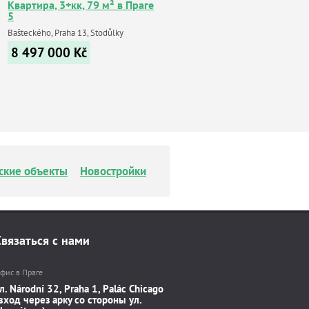
Квартира, 3+кк, 79 м² в Праге
5
Bašteckého, Praha 13, Stodůlky
8 497 000
Kč
ские объекты
Новостройки
Связаться с нами
фис в Праге
л. Národní 32, Praha 1, Palác Chicago
вход через арку со стороны ул.