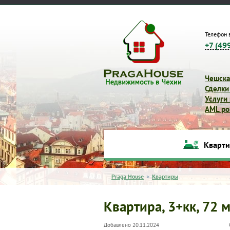
Телефон 
+7 (49
Чешска
Сделки
Услуги
AML pol
Кварт
Praga House
>
Квартиры
Квартира, 3+кк, 72 м
Добавлено 20.11.2024