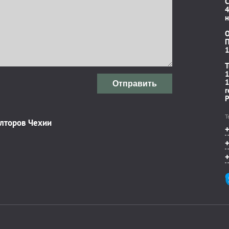
C
4
н
П
1
T
1
1
Отправить
r
P
Т
элторов Чехии