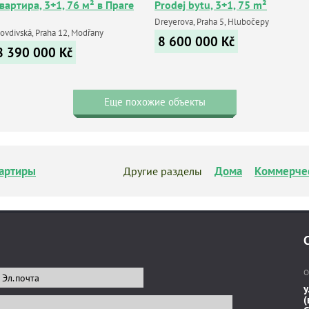
вартира, 3+1, 76 м² в Праге
Prodej bytu, 3+1, 75 m²
Dreyerova, Praha 5, Hlubočepy
lovdivská, Praha 12, Modřany
8 600 000
Kč
8 390 000
Kč
Еще похожие объекты
артиры
Дома
Коммерче
Другие разделы
О
у
(