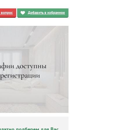
ь вопрос
Добавить в избранное
платно подберем для Вас