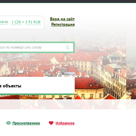
Вход на сайт
рага
:
1 CZK
=
3.91 RUB
Регистрация
е объекты
ты
Просмотренное
Избранное