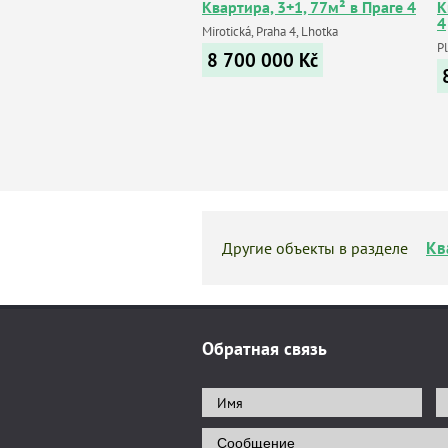
Квартира, 3+1, 77м² в Праге 4
К
4
Mirotická, Praha 4, Lhotka
P
8 700 000
Kč
Кв
Другие объекты в разделе
Обратная связь