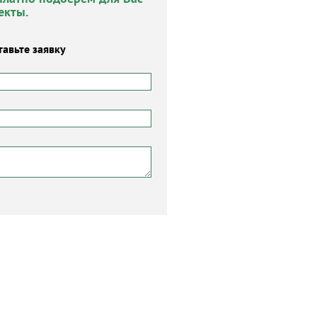
екты.
тавьте заявку