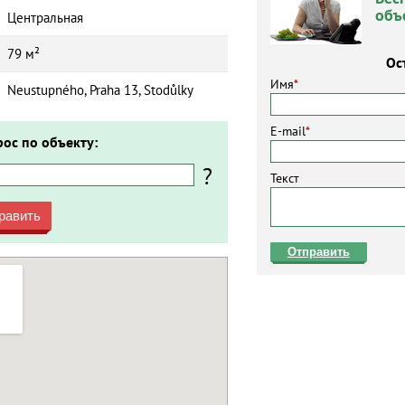
объ
Центральная
79 м²
Ос
Имя
*
Neustupného, Praha 13, Stodůlky
E-mail
*
рос по объекту:
?
Текст
равить
Отправить