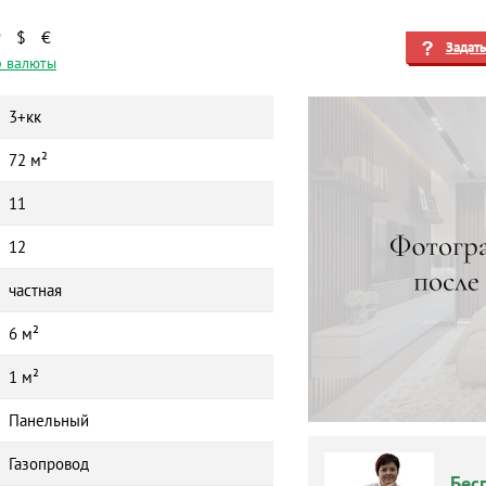
₽
$
€
Задат
 валюты
3+кк
72 м²
11
12
частная
6 м²
1 м²
Панельный
Газопровод
Бес