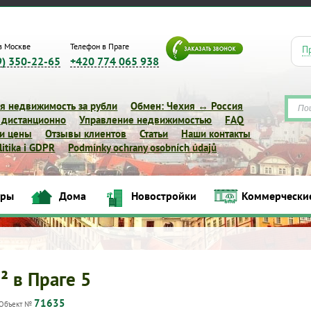
в Москве
Телефон в Праге
П
9) 350-22-65
+420 774 065 938
я недвижимость за рубли
Обмен: Чехия ↔ Россия
 дистанционно
Управление недвижимостью
FAQ
 и цены
Отзывы клиентов
Статьи
Наши контакты
itika i GDPR
Podmínky ochrany osobních údajů
иры
Дома
Новостройки
Коммерчески
Квартиры
Дома
Новостройки
Коммерческие объек
² в Праге 5
71635
Объект №