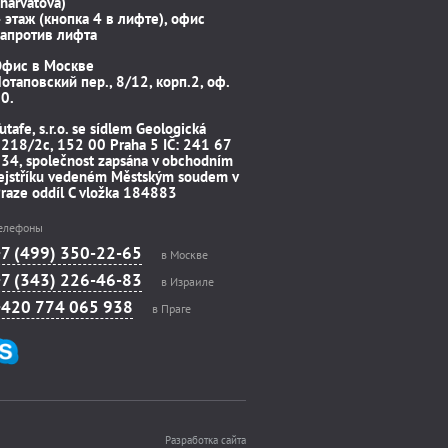
harvátova)
 этаж (кнопка 4 в лифте), офис
апротив лифта
Офис в Москве
отаповский пер., 8/12, корп.2, оф.
0.
utafe, s.r.o. se sídlem Geologická
218/2c, 152 00 Praha 5 IČ: 241 67
34, společnost zapsána v obchodním
ejstříku vedeném Městským soudem v
raze oddíl C vložka 184883
елефоны
+7 (499) 350-22-65
в Москве
+7 (343) 226-46-83
в Израиле
+420 774 065 938
в Праге
Разработка сайта