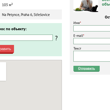
объ
103 м²
Na Petynce, Praha 6, Střešovice
Ос
Имя
*
рос по объекту:
E-mail
*
?
Текст
равить
Отправить