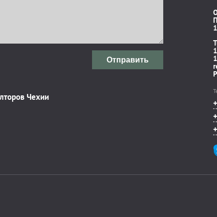
П
1
T
1
1
Отправить
r
P
Т
элторов Чехии