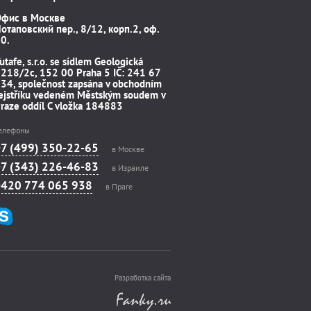
Офис в Москве
отаповский пер., 8/12, корп.2, оф.
0.
utafe, s.r.o. se sídlem Geologická
218/2c, 152 00 Praha 5 IČ: 241 67
34, společnost zapsána v obchodním
ejstříku vedeném Městským soudem v
raze oddíl C vložka 184883
елефоны
+7 (499) 350-22-65
в Москве
+7 (343) 226-46-83
в Израиле
+420 774 065 938
в Праге
Разработка сайта