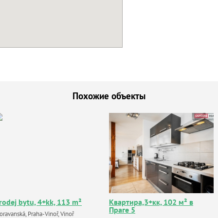
Похожие объекты
rodej bytu, 4+kk, 113 m²
Квартира,3+кк, 102 м² в
Праге 5
ravanská, Praha-Vinoř, Vinoř