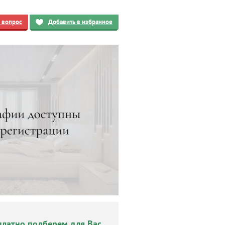
ь вопрос
Добавить в избранное
платно подберем для Вас