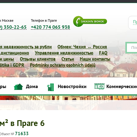
в Москве
Телефон в Праге
П
9) 350-22-65
+420 774 065 938
я недвижимость за рубли
Обмен: Чехия ↔ Россия
 дистанционно
Управление недвижимостью
FAQ
 и цены
Отзывы клиентов
Статьи
Наши контакты
itika i GDPR
Podmínky ochrany osobních údajů
иры
Дома
Новостройки
Коммерчески
Квартиры
Дома
Новостройки
Коммерческие объек
м² в Праге 6
71633
Объект №