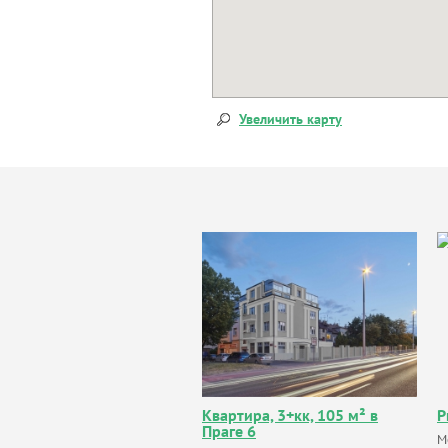
Увеличить карту
Квартира, 3+кк, 105 м² в
P
Праге 6
Mo