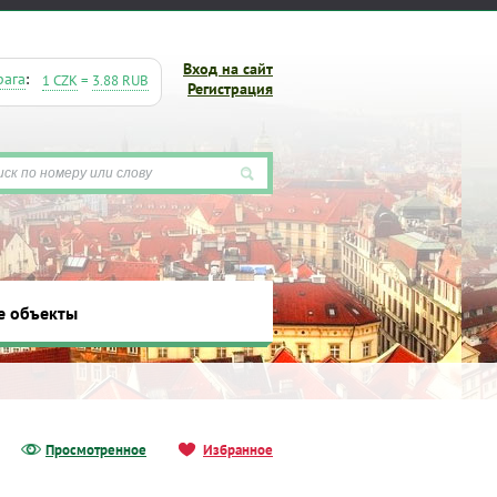
Вход на сайт
рага
:
1 CZK
=
3.88 RUB
Регистрация
е объекты
ты
Просмотренное
Избранное