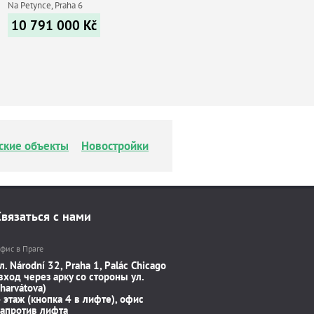
Na Petynce, Praha 6
10 791 000
Kč
ские объекты
Новостройки
Связаться с нами
фис в Праге
л. Národní 32, Praha 1, Palác Chicago
вход через арку со стороны ул.
harvátova)
 этаж (кнопка 4 в лифте), офис
апротив лифта