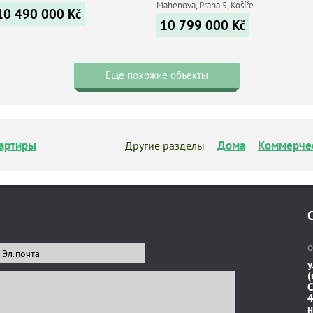
Mahenova, Praha 5, Košíře
10 490 000
Kč
10 799 000
Kč
Еще похожие объекты
артиры
Дома
Коммерче
Другие разделы
О
у
(
C
4
н