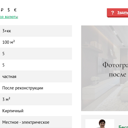
₽
$
€
Задат
ор валюты
3+кк
100 м²
5
5
частная
После реконструкции
3 м²
Кирпичный
Местное - электрическое
Бес