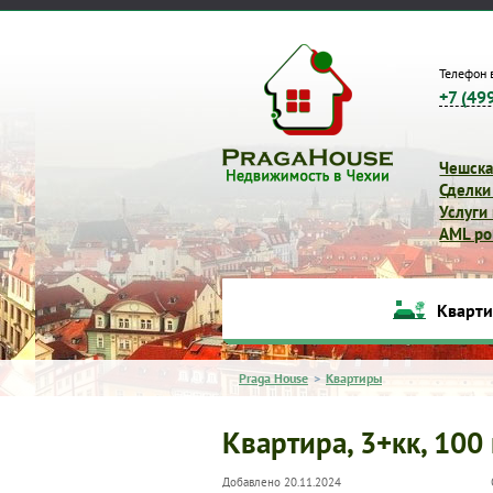
Телефон 
+7 (49
Чешска
Сделки
Услуги
AML pol
Кварт
Praga House
>
Квартиры
Квартира, 3+кк, 100 
Добавлено 20.11.2024