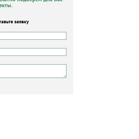
екты.
тавьте заявку