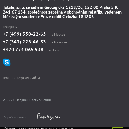
Tutafe, s.r.o. se sídlem Geologická 1218/2c, 152 00 Praha 5 IČ:
241 67 134, společnost zapsána v obchodním rejstříku vedeném
Městským soudem v Praze oddíl C vložka 184883
Телефоны
+7 (499) 350-22-65
в Москве
+7 (343) 226-46-83
в Израиле
+420 774 065 938
в Праге
полная версия сайта
© 2026 Недвижимость в Чехии.
Разработка сайта
Работая с этим сайтом, вы даете свое согласие на