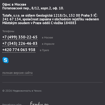
Офис в Москве
Потаповский пер., 8/12, корп.2, оф. 10.
Tutafe, s.r.o. se sídlem Geologická 1218/2c, 152 00 Praha 5 IČ:
241 67 134, společnost zapsána v obchodním rejstříku vedeném
Městským soudem v Praze oddíl C vložka 184883
Телефоны
+7 (499) 350-22-65
в Москве
+7 (343) 226-46-83
в Израиле
+420 774 065 938
в Праге
полная версия сайта
© 2026 Недвижимость в Чехии.
Разработка сайта