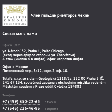
Член гильдии риэлторов Чехии
Связаться с нами
Офис в Праге
ул. Národní 32, Praha 1, Palác Chicago
(вход через арку со стороны ул. Charvátova)
4 этаж (кнопка 4 в лифте), офис напротив лифта
Офис в Москве
Потаповский пер., 8/12, корп.2, оф. 10.
Tutafe, s.r.o. se sídlem Geologická 1218/2c, 152 00 Praha 5 IČ:
241 67 134, společnost zapsána v obchodním rejstříku vedeném
Městským soudem v Praze oddíl C vložka 184883
Телефоны
+7 (499) 350-22-65
в Москве
+7 (343) 226-46-83
в Израиле