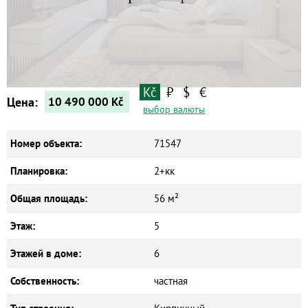
Квартиры
Дома
Новостройки
Коммерческие объекты
Kč
₽
$
€
Цена:
10 490 000
Kč
выбор валюты
Номер объекта:
71547
Планировка:
2+кк
Общая площадь:
56 м²
Этаж:
5
Этажей в доме:
6
Собственность:
частная