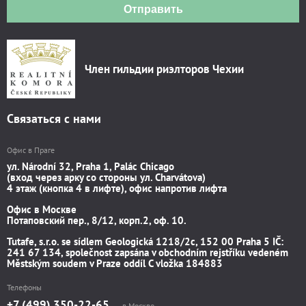
Отправить
Член гильдии риэлторов Чехии
Связаться с нами
Офис в Праге
ул. Národní 32, Praha 1, Palác Chicago
(вход через арку со стороны ул. Charvátova)
4 этаж (кнопка 4 в лифте), офис напротив лифта
Офис в Москве
Потаповский пер., 8/12, корп.2, оф. 10.
Tutafe, s.r.o. se sídlem Geologická 1218/2c, 152 00 Praha 5 IČ:
241 67 134, společnost zapsána v obchodním rejstříku vedeném
Městským soudem v Praze oddíl C vložka 184883
Телефоны
+7 (499) 350-22-65
в Москве