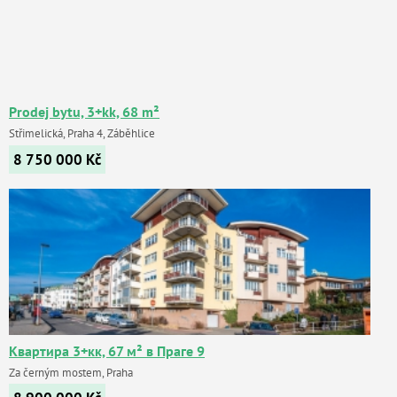
Prodej bytu, 3+kk, 68 m²
Střimelická, Praha 4, Záběhlice
8 750 000
Kč
Квартира 3+кк, 67 м² в Праге 9
Za černým mostem, Praha