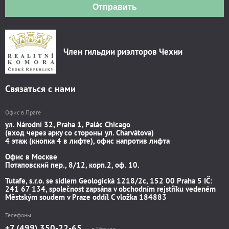
Отправить
Член гильдии риэлторов Чехии
Связаться с нами
Офис в Праге
ул. Národní 32, Praha 1, Palác Chicago
(вход через арку со стороны ул. Charvátova)
4 этаж (кнопка 4 в лифте), офис напротив лифта
Офис в Москве
Потаповский пер., 8/12, корп.2, оф. 10.
Tutafe, s.r.o. se sídlem Geologická 1218/2c, 152 00 Praha 5 IČ:
241 67 134, společnost zapsána v obchodním rejstříku vedeném
Městským soudem v Praze oddíl C vložka 184883
Телефоны
+7 (499) 350-22-65
в Москве