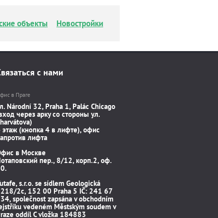
ские объекты
Новостройки
Связаться с нами
фис в Праге
л. Národní 32, Praha 1, Palác Chicago
вход через арку со стороны ул.
harvátova)
 этаж (кнопка 4 в лифте), офис
апротив лифта
Офис в Москве
отаповский пер., 8/12, корп.2, оф.
0.
utafe, s.r.o. se sídlem Geologická
218/2c, 152 00 Praha 5 IČ: 241 67
34, společnost zapsána v obchodním
ejstříku vedeném Městským soudem v
raze oddíl C vložka 184883