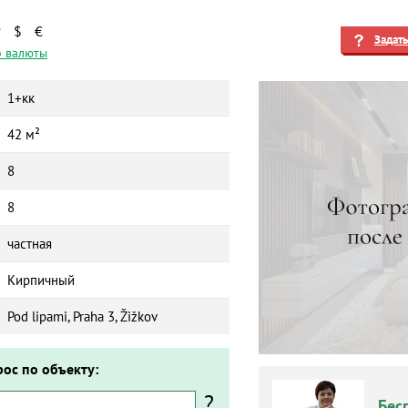
₽
$
€
Задат
 валюты
1+кк
42 м²
8
8
частная
Кирпичный
Pod lipami, Praha 3, Žižkov
рос по объекту:
?
Бес