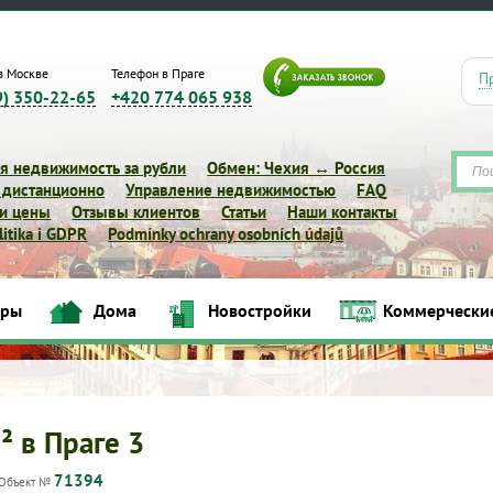
в Москве
Телефон в Праге
П
9) 350-22-65
+420 774 065 938
я недвижимость за рубли
Обмен: Чехия ↔ Россия
 дистанционно
Управление недвижимостью
FAQ
 и цены
Отзывы клиентов
Статьи
Наши контакты
itika i GDPR
Podmínky ochrany osobních údajů
иры
Дома
Новостройки
Коммерчески
Квартиры
Дома
Новостройки
Коммерческие объек
² в Праге 3
71394
Объект №