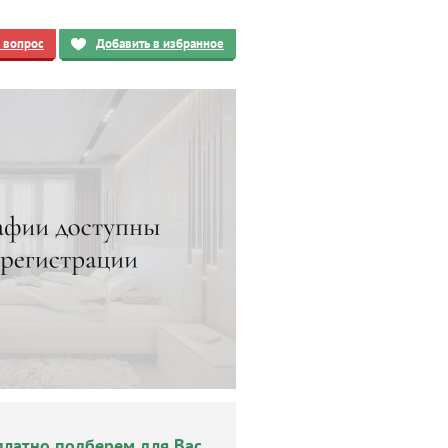
ь вопрос
Добавить в избранное
платно подберем для Вас