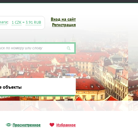
Вход на сайт
рага
:
1 CZK
=
3.91 RUB
Регистрация
е объекты
ты
Просмотренное
Избранное