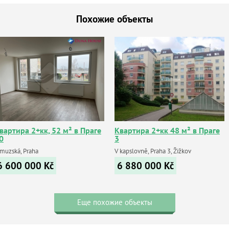
Похожие объекты
вартира 2+кк, 52 м² в Праге
Квартира 2+кк 48 м² в Праге
0
3
imuzská, Praha
V kapslovně, Praha 3, Žižkov
6 600 000
Kč
6 880 000
Kč
Еще похожие объекты