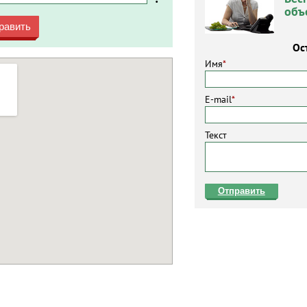
объ
равить
Ос
Имя
*
E-mail
*
Текст
Отправить