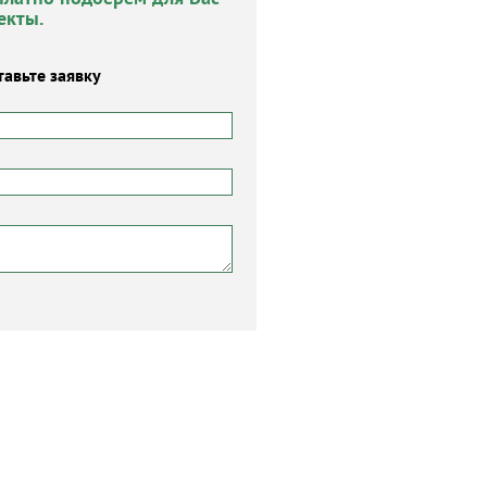
екты.
тавьте заявку