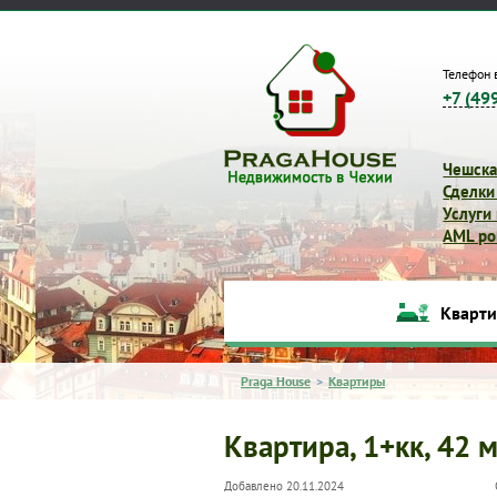
Телефон 
+7 (49
Чешска
Сделки
Услуги
AML pol
Кварт
Praga House
>
Квартиры
Квартира, 1+кк, 42 м
Добавлено 20.11.2024