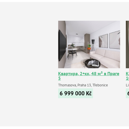
Квартира, 2+кк, 48 м² в Праге
К
5
1
Thomasova, Praha 13, Třebonice
L
6 999 000
Kč