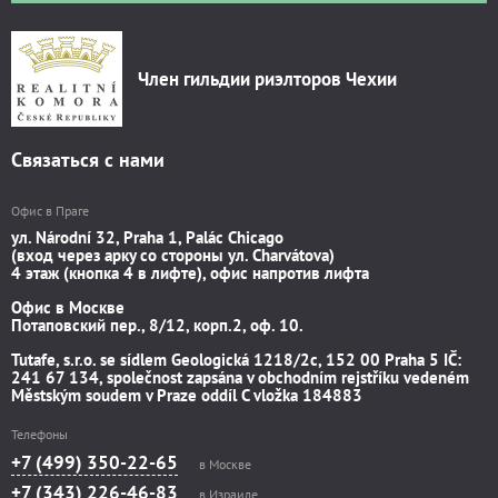
Член гильдии риэлторов Чехии
Связаться с нами
Офис в Праге
ул. Národní 32, Praha 1, Palác Chicago
(вход через арку со стороны ул. Charvátova)
4 этаж (кнопка 4 в лифте), офис напротив лифта
Офис в Москве
Потаповский пер., 8/12, корп.2, оф. 10.
Tutafe, s.r.o. se sídlem Geologická 1218/2c, 152 00 Praha 5 IČ:
241 67 134, společnost zapsána v obchodním rejstříku vedeném
Městským soudem v Praze oddíl C vložka 184883
Телефоны
+7 (499) 350-22-65
в Москве
+7 (343) 226-46-83
в Израиле