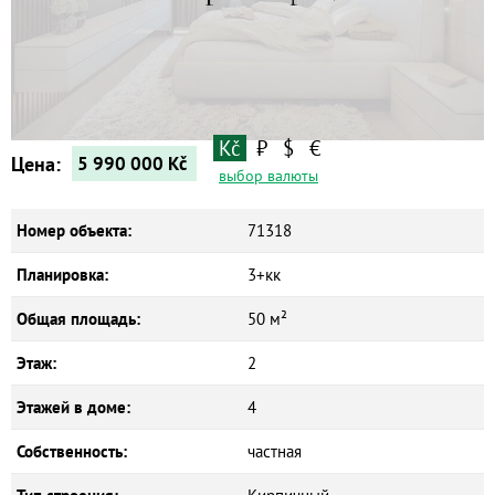
Квартиры
Дома
Новостройки
Коммерческие объекты
Kč
₽
$
€
Цена:
5 990 000
Kč
выбор валюты
Номер объекта:
71318
Планировка:
3+кк
Общая площадь:
50 м²
Этаж:
2
Этажей в доме:
4
Собственность:
частная