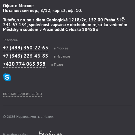
Офис в Москве
Потаповский пер., 8/12, корп.2, оф. 10.
Tutafe, s.r.o. se sídlem Geologická 1218/2c, 152 00 Praha 5 IČ:
241 67 134, společnost zapsána v obchodním rejstříku vedeném
Městským soudem v Praze oddíl C vložka 184883
Телефоны
+7 (499) 350-22-65
в Москве
+7 (343) 226-46-83
в Израиле
+420 774 065 938
в Праге
полная версия сайта
© 2026 Недвижимость в Чехии.
Разработка сайта