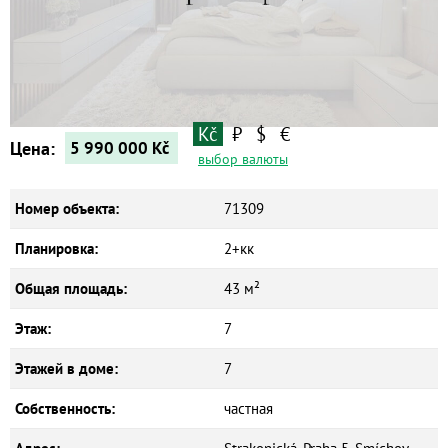
Квартиры
Дома
Новостройки
Коммерческие объекты
Kč
₽
$
€
Цена:
5 990 000
Kč
выбор валюты
Номер объекта:
71309
Планировка:
2+кк
Общая площадь:
43 м²
Этаж:
7
Этажей в доме:
7
Собственность:
частная