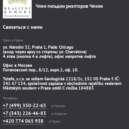
Член гильдии риэлторов Чехии
Связаться с нами
Офис в Праге
ул. Národní 32, Praha 1, Palác Chicago
(вход через арку со стороны ул. Charvátova)
4 этаж (кнопка 4 в лифте), офис напротив лифта
Офис в Москве
Потаповский пер., 8/12, корп.2, оф. 10.
Tutafe, s.r.o. se sídlem Geologická 1218/2c, 152 00 Praha 5 IČ:
241 67 134, společnost zapsána v obchodním rejstříku vedeném
Městským soudem v Praze oddíl C vložka 184883
Телефоны
+7 (499) 350-22-65
в Москве
+7 (343) 226-46-83
в Израиле
+420 774 065 938
в Праге