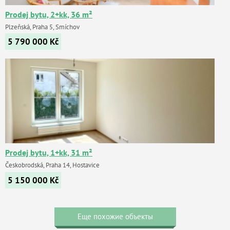
Prodej bytu, 2+kk, 36 m²
Plzeňská, Praha 5, Smíchov
5 790 000
Kč
Prodej bytu, 1+kk, 31 m²
Českobrodská, Praha 14, Hostavice
5 150 000
Kč
Еще похожие объекты