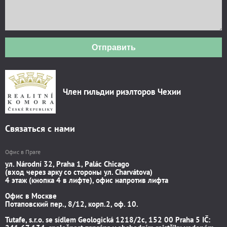
Отправить
Член гильдии риэлторов Чехии
Связаться с нами
Офис в Праге
ул. Národní 32, Praha 1, Palác Chicago
(вход через арку со стороны ул. Charvátova)
4 этаж (кнопка 4 в лифте), офис напротив лифта
Офис в Москве
Потаповский пер., 8/12, корп.2, оф. 10.
Tutafe, s.r.o. se sídlem Geologická 1218/2c, 152 00 Praha 5 IČ: