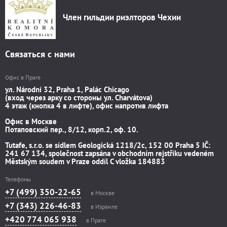
Член гильдии риэлторов Чехии
Связаться с нами
Офис в Праге
ул. Národní 32, Praha 1, Palác Chicago
(вход через арку со стороны ул. Charvátova)
4 этаж (кнопка 4 в лифте), офис напротив лифта
Офис в Москве
Потаповский пер., 8/12, корп.2, оф. 10.
Tutafe, s.r.o. se sídlem Geologická 1218/2c, 152 00 Praha 5 IČ:
241 67 134, společnost zapsána v obchodním rejstříku vedeném
Městským soudem v Praze oddíl C vložka 184883
Телефоны
+7 (499) 350-22-65
в Москве
+7 (343) 226-46-83
в Израиле
+420 774 065 938
в Праге