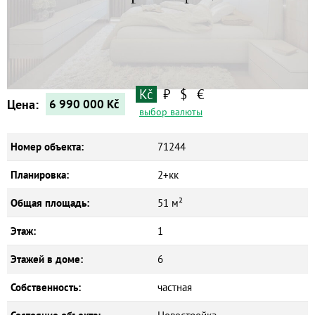
Квартиры
Дома
Новостройки
Kč
₽
$
€
Коммерческие объекты
Цена:
6 990 000
Kč
выбор валюты
Номер объекта:
71244
Планировка:
2+кк
Общая площадь:
51 м²
Этаж:
1
Этажей в доме:
6
Собственность:
частная