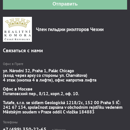
Отправить
Член гильдии риэлторов Чехии
Связаться с нами
Офис в Праге
ул. Národní 32, Praha 1, Palác Chicago
(вход через арку со стороны ул. Charvátova)
4 этаж (кнопка 4 в лифте), офис напротив лифта
Офис в Москве
Потаповский пер., 8/12, корп.2, оф. 10.
Tutafe, s.r.o. se sídlem Geologická 1218/2c, 152 00 Praha 5 IČ:
241 67 134, společnost zapsána v obchodním rejstříku vedeném
Městským soudem v Praze oddíl C vložka 184883
Телефоны
+7 (499) 350-22-65
в Москве