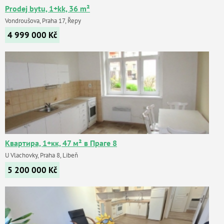
Prodej bytu, 1+kk, 36 m²
Vondroušova, Praha 17, Řepy
4 999 000
Kč
Квартира, 1+кк, 47 м² в Праге 8
U Vlachovky, Praha 8, Libeň
5 200 000
Kč