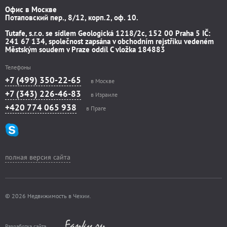
Офис в Москве
Потаповский пер., 8/12, корп.2, оф. 10.
Tutafe, s.r.o. se sídlem Geologická 1218/2c, 152 00 Praha 5 IČ:
241 67 134, společnost zapsána v obchodním rejstříku vedeném
Městským soudem v Praze oddíl C vložka 184883
Телефоны
+7 (499) 350-22-65
в Москве
+7 (343) 226-46-83
в Израиле
+420 774 065 938
в Праге
полная версия сайта
© 2026 Недвижимость в Чехии.
Разработка сайта