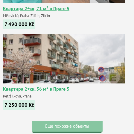
Квартира 2+кк, 71 м² в Праге 5
Míšovická, Praha-Zličín, Zličín
7 490 000
Kč
Квартира 2+кк, 56 м² в Праге 5
Petržílkova, Praha
7 250 000
Kč
Еще похожие объекты