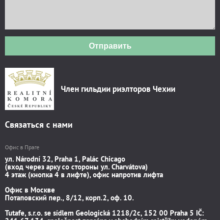
Отправить
Член гильдии риэлторов Чехии
Связаться с нами
Офис в Праге
ул. Národní 32, Praha 1, Palác Chicago
(вход через арку со стороны ул. Charvátova)
4 этаж (кнопка 4 в лифте), офис напротив лифта
Офис в Москве
Потаповский пер., 8/12, корп.2, оф. 10.
Tutafe, s.r.o. se sídlem Geologická 1218/2c, 152 00 Praha 5 IČ: