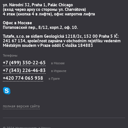
ул. Národní 32, Praha 1, Palác Chicago
(вход через арку со стороны ул. Charvátova)
4 этаж (кнопка 4 в лифте), офис напротив лифта
Офис в Москве
Потаповский пер., 8/12, корп.2, оф. 10.
Tutafe, s.r.o. se sídlem Geologická 1218/2c, 152 00 Praha 5 IČ:
241 67 134, společnost zapsána v obchodním rejstříku vedeném
Městským soudem v Praze oddíl C vložka 184883
Телефоны
+7 (499) 350-22-65
в Москве
+7 (343) 226-46-83
в Израиле
+420 774 065 938
в Праге
полная версия сайта
© 2026 Недвижимость в Чехии.