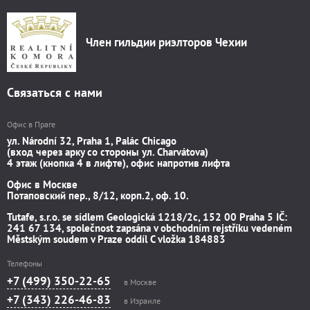
Член гильдии риэлторов Чехии
Связаться с нами
Офис в Праге
ул. Národní 32, Praha 1, Palác Chicago
(вход через арку со стороны ул. Charvátova)
4 этаж (кнопка 4 в лифте), офис напротив лифта
Офис в Москве
Потаповский пер., 8/12, корп.2, оф. 10.
Tutafe, s.r.o. se sídlem Geologická 1218/2c, 152 00 Praha 5 IČ:
241 67 134, společnost zapsána v obchodním rejstříku vedeném
Městským soudem v Praze oddíl C vložka 184883
Телефоны
+7 (499) 350-22-65
в Москве
+7 (343) 226-46-83
в Израиле