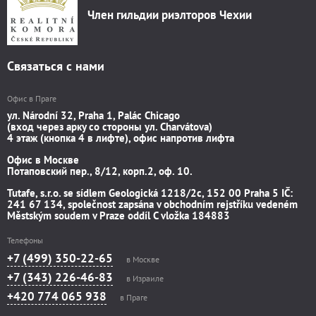
Член гильдии риэлторов Чехии
Связаться с нами
Офис в Праге
ул. Národní 32, Praha 1, Palác Chicago
(вход через арку со стороны ул. Charvátova)
4 этаж (кнопка 4 в лифте), офис напротив лифта
Офис в Москве
Потаповский пер., 8/12, корп.2, оф. 10.
Tutafe, s.r.o. se sídlem Geologická 1218/2c, 152 00 Praha 5 IČ:
241 67 134, společnost zapsána v obchodním rejstříku vedeném
Městským soudem v Praze oddíl C vložka 184883
Телефоны
+7 (499) 350-22-65
в Москве
+7 (343) 226-46-83
в Израиле
+420 774 065 938
в Праге