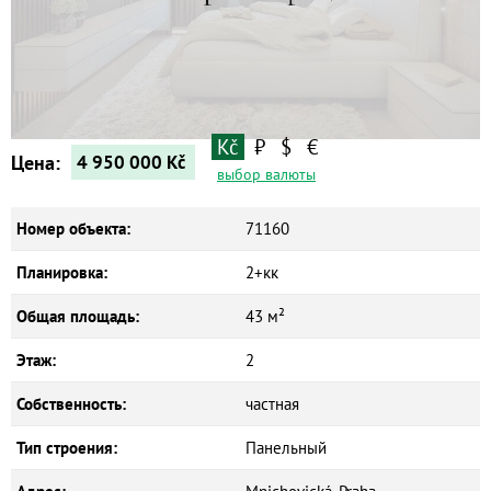
Квартиры
Дома
Новостройки
Коммерческие объекты
Kč
₽
$
€
Цена:
4 950 000
Kč
выбор валюты
Номер объекта:
71160
Планировка:
2+кк
Общая площадь:
43 м²
Этаж:
2
Собственность:
частная
Тип строения:
Панельный