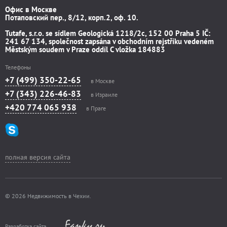
Офис в Москве
Потаповский пер., 8/12, корп.2, оф. 10.
Tutafe, s.r.o. se sídlem Geologická 1218/2c, 152 00 Praha 5 IČ:
241 67 134, společnost zapsána v obchodním rejstříku vedeném
Městským soudem v Praze oddíl C vložka 184883
Телефоны
+7 (499) 350-22-65
в Москве
+7 (343) 226-46-83
в Израиле
+420 774 065 938
в Праге
полная версия сайта
© 2026 Недвижимость в Чехии.
Разработка сайта