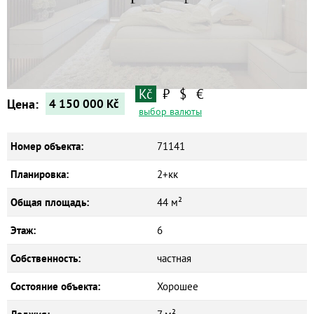
Квартиры
Дома
Новостройки
Коммерческие объекты
Kč
₽
$
€
Цена:
4 150 000
Kč
выбор валюты
Номер объекта:
71141
Планировка:
2+кк
Общая площадь:
44 м²
Этаж:
6
Собственность:
частная
Состояние объекта:
Хорошее