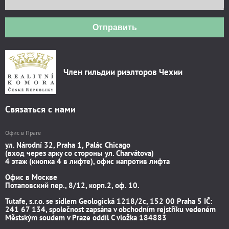
Отправить
Член гильдии риэлторов Чехии
Связаться с нами
Офис в Праге
ул. Národní 32, Praha 1, Palác Chicago
(вход через арку со стороны ул. Charvátova)
4 этаж (кнопка 4 в лифте), офис напротив лифта
Офис в Москве
Потаповский пер., 8/12, корп.2, оф. 10.
Tutafe, s.r.o. se sídlem Geologická 1218/2c, 152 00 Praha 5 IČ:
241 67 134, společnost zapsána v obchodním rejstříku vedeném
Městským soudem v Praze oddíl C vložka 184883