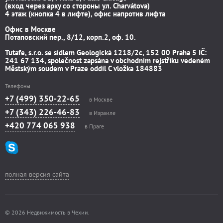
(вход через арку со стороны ул. Charvátova)
4 этаж (кнопка 4 в лифте), офис напротив лифта
Офис в Москве
Потаповский пер., 8/12, корп.2, оф. 10.
Tutafe, s.r.o. se sídlem Geologická 1218/2c, 152 00 Praha 5 IČ:
241 67 134, společnost zapsána v obchodním rejstříku vedeném
Městským soudem v Praze oddíl C vložka 184883
Телефоны
+7 (499) 350-22-65
в Москве
+7 (343) 226-46-83
в Израиле
+420 774 065 938
в Праге
полная версия сайта
© 2026 Недвижимость в Чехии.