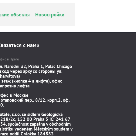
ские объекты
Новостройки
Связаться с нами
фис в Праге
л. Národní 32, Praha 1, Palác Chicago
вход через арку со стороны ул.
harvátova)
 этаж (кнопка 4 в лифте), офис
апротив лифта
Офис в Москве
отаповский пер., 8/12, корп.2, оф.
0.
utafe, s.r.o. se sídlem Geologická
218/2c, 152 00 Praha 5 IČ: 241 67
34, společnost zapsána v obchodním
ejstříku vedeném Městským soudem v
raze oddíl C vložka 184883