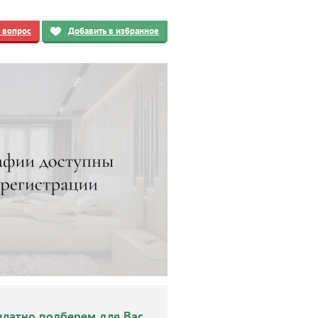
ь вопрос
Добавить в избранное
платно подберем для Вас