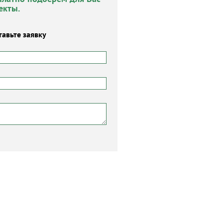
екты.
тавьте заявку