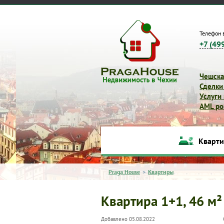
Телефон 
+7 (49
Чешска
Сделки
Услуги
AML pol
Кварт
Praga House
>
Квартиры
Квартира 1+1, 46 м²
Добавлено 05.08.2022