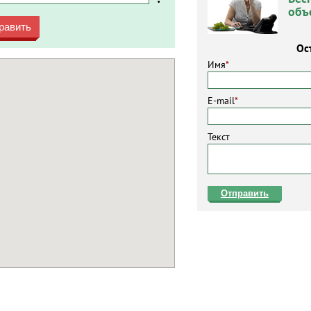
объ
равить
Ос
Имя
*
E-mail
*
Текст
Отправить