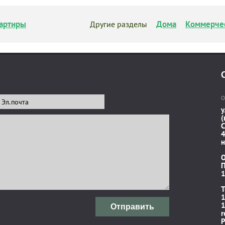
артиры
Дома
Коммерче
Другие разделы
О
у
(
C
4
н
П
1
T
1
1
Отправить
r
P