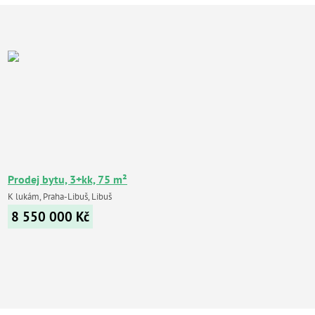
Prodej bytu, 3+kk, 75 m²
K lukám, Praha-Libuš, Libuš
8 550 000
Kč