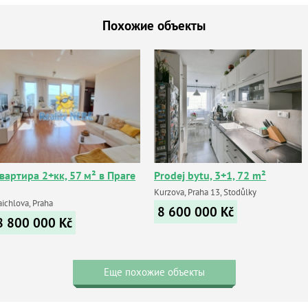
Похожие объекты
вартира 2+кк, 57 м² в Праге
Prodej bytu, 3+1, 72 m²
Kurzova, Praha 13, Stodůlky
ichlova, Praha
8 600 000
Kč
8 800 000
Kč
Еще похожие объекты