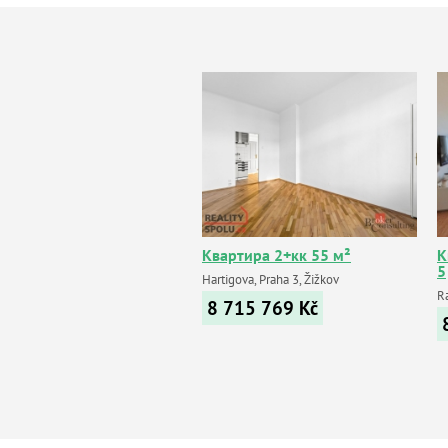
Квартира 2+кк 55 м²
К
5
Hartigova, Praha 3, Žižkov
Ra
8 715 769
Kč