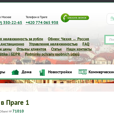
в Москве
Телефон в Праге
П
9) 350-22-65
+420 774 065 938
я недвижимость за рубли
Обмен: Чехия ↔ Россия
 дистанционно
Управление недвижимостью
FAQ
 и цены
Отзывы клиентов
Статьи
Наши контакты
itika i GDPR
Podmínky ochrany osobních údajů
иры
Дома
Новостройки
Коммерчески
Квартиры
Дома
Новостройки
Коммерческие объек
 в Праге 1
71010
Объект №