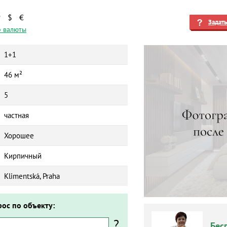
₽
$
€
Задат
 валюты
1+1
46 м²
5
частная
Хорошее
Кирпичный
Klimentská, Praha
рос по объекту:
?
Бес