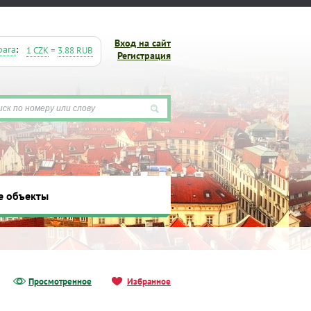
Вход на сайт
рага
:
1 CZK
=
3.88 RUB
Регистрация
е объекты
ты
Просмотренное
Избранное