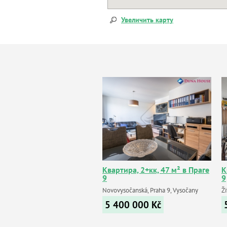
Увеличить карту
Квартира, 2+кк, 47 м² в Праге
К
9
9
Novovysočanská, Praha 9, Vysočany
Ži
5 400 000
Kč