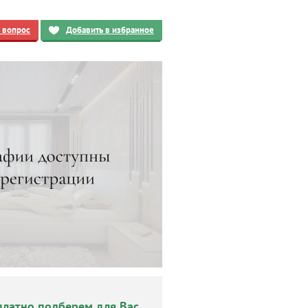
ь вопрос
Добавить в избранное
платно подберем для Вас