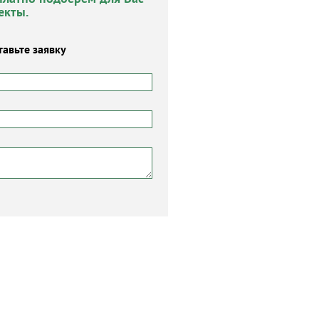
екты.
тавьте заявку