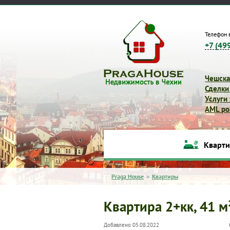
Телефон 
+7 (49
Чешска
Сделки
Услуги
AML pol
Кварт
Praga House
>
Квартиры
Квартира 2+кк, 41 м
Добавлено 05.08.2022