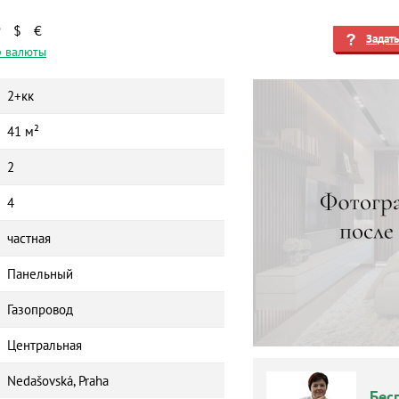
₽
$
€
Задат
 валюты
2+кк
41 м²
2
4
частная
Панельный
Газопровод
Центральная
Nedašovská, Praha
Бес