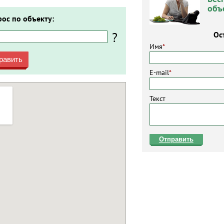
объ
рос по объекту:
?
Ос
Имя
*
равить
E-mail
*
Текст
Отправить