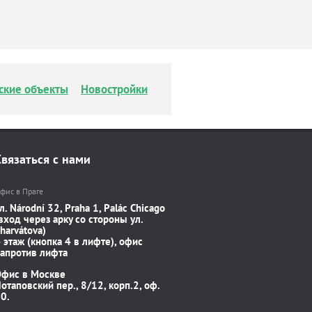
ские объекты
Новостройки
Связаться с нами
фис в Праге
л. Národní 32, Praha 1, Palác Chicago
вход через арку со стороны ул.
harvátova)
 этаж (кнопка 4 в лифте), офис
апротив лифта
Офис в Москве
отаповский пер., 8/12, корп.2, оф.
0.