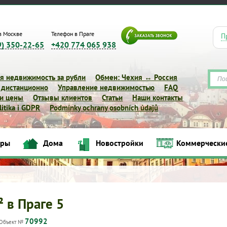
в Москве
Телефон в Праге
П
9) 350-22-65
+420 774 065 938
я недвижимость за рубли
Обмен: Чехия ↔ Россия
 дистанционно
Управление недвижимостью
FAQ
 и цены
Отзывы клиентов
Статьи
Наши контакты
itika i GDPR
Podmínky ochrany osobních údajů
иры
Дома
Новостройки
Коммерчески
Квартиры
Дома
Новостройки
Коммерческие объек
² в Праге 5
70992
Объект №