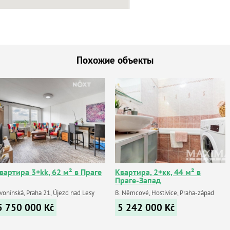
Похожие объекты
вартира 3+kk, 62 м² в Праге
Квартира, 2+кк, 44 м² в
Праге-Запад
vonínská, Praha 21, Újezd nad Lesy
B. Němcové, Hostivice, Praha-západ
5 750 000
Kč
5 242 000
Kč