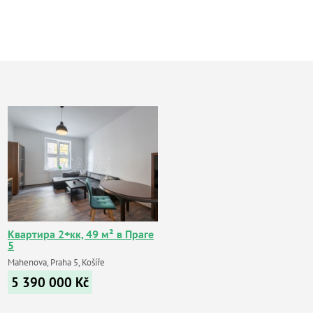
Квартира 2+кк, 49 м² в Праге
5
Mahenova, Praha 5, Košíře
5 390 000
Kč