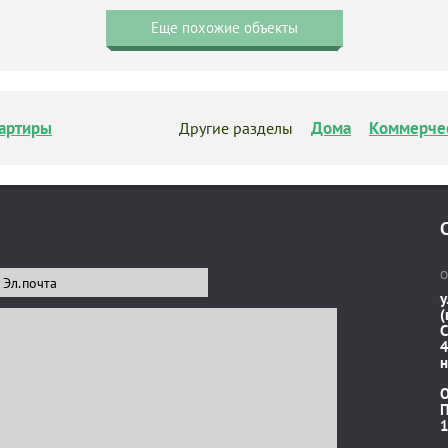
Еще похожие объекты
артиры
Дома
Коммерче
Другие разделы
О
у
(
C
4
н
П
1