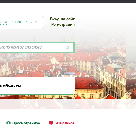
Вход на сайт
рага
:
1 CZK
=
3.87 RUB
Регистрация
е объекты
ты
Просмотренное
Избранное