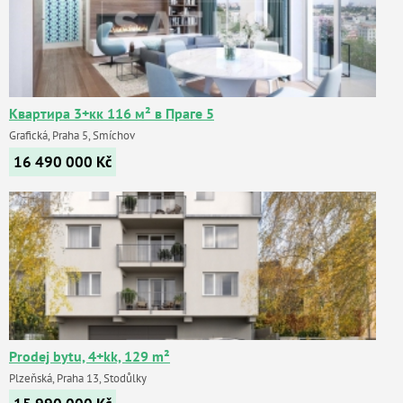
Квартира 3+кк 116 м² в Праге 5
Grafická, Praha 5, Smíchov
16 490 000
Kč
Prodej bytu, 4+kk, 129 m²
Plzeňská, Praha 13, Stodůlky