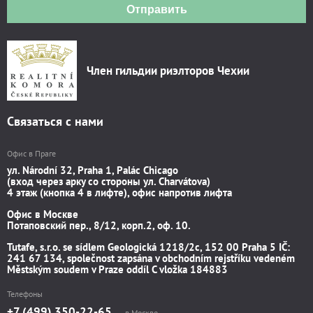
Отправить
Член гильдии риэлторов Чехии
Связаться с нами
Офис в Праге
ул. Národní 32, Praha 1, Palác Chicago
(вход через арку со стороны ул. Charvátova)
4 этаж (кнопка 4 в лифте), офис напротив лифта
Офис в Москве
Потаповский пер., 8/12, корп.2, оф. 10.
Tutafe, s.r.o. se sídlem Geologická 1218/2c, 152 00 Praha 5 IČ:
241 67 134, společnost zapsána v obchodním rejstříku vedeném
Městským soudem v Praze oddíl C vložka 184883
Телефоны
+7 (499) 350-22-65
в Москве