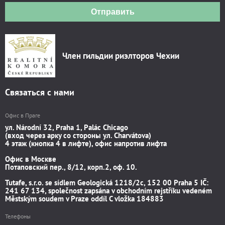
Отправить
Член гильдии риэлторов Чехии
Связаться с нами
Офис в Праге
ул. Národní 32, Praha 1, Palác Chicago
(вход через арку со стороны ул. Charvátova)
4 этаж (кнопка 4 в лифте), офис напротив лифта
Офис в Москве
Потаповский пер., 8/12, корп.2, оф. 10.
Tutafe, s.r.o. se sídlem Geologická 1218/2c, 152 00 Praha 5 IČ:
241 67 134, společnost zapsána v obchodním rejstříku vedeném
Městským soudem v Praze oddíl C vložka 184883
Телефоны