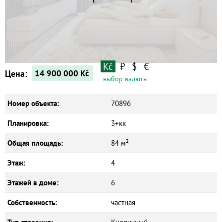
Квартиры
Дома
Новостройки
Коммерческие объекты
Kč
₽
$
€
Цена:
14 900 000
Kč
выбор валюты
Номер объекта:
70896
Планировка:
3+кк
Общая площадь:
84 м²
Этаж:
4
Этажей в доме:
6
Собственность:
частная