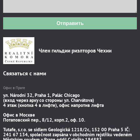
Отправить
Член гильдии риэлторов Чехии
Связаться с нами
Офис в Праге
ул. Národní 32, Praha 1, Palác Chicago
(вход через арку со стороны ул. Charvátova)
4 этаж (кнопка 4 в лифте), офис напротив лифта
Офис в Москве
Потаповский пер., 8/12, корп.2, оф. 10.
Tutafe, s.r.o. se sídlem Geologická 1218/2c, 152 00 Praha 5 IČ:
241 67 134, společnost zapsána v obchodním rejstříku vedeném
Městským soudem v Praze oddíl C vložka 184883