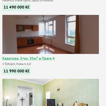
Pastevců, Praha-Újezd, Újezd u Průhonic
11 490 000
Kč
Квартира, 3+кк, 95м² в Праге 4
V Štíhlách, Praha 4, Krč
11 990 000
Kč