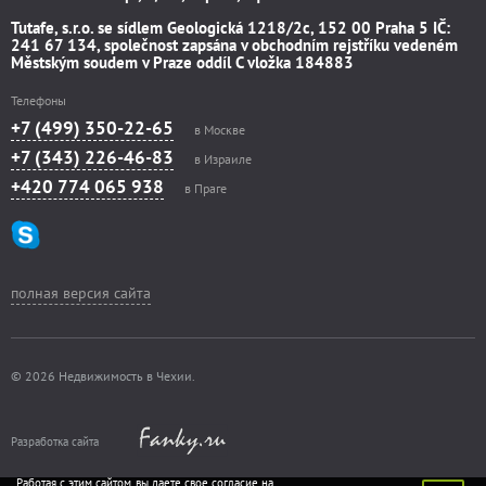
Tutafe, s.r.o. se sídlem Geologická 1218/2c, 152 00 Praha 5 IČ:
241 67 134, společnost zapsána v obchodním rejstříku vedeném
Městským soudem v Praze oddíl C vložka 184883
Телефоны
+7 (499) 350-22-65
в Москве
+7 (343) 226-46-83
в Израиле
+420 774 065 938
в Праге
полная версия сайта
© 2026 Недвижимость в Чехии.
Разработка сайта
Работая с этим сайтом, вы даете свое согласие на