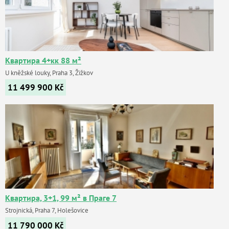
Квартира 4+кк 88 м²
U kněžské louky, Praha 3, Žižkov
11 499 900
Kč
Квартира, 3+1, 99 м² в Праге 7
Strojnická, Praha 7, Holešovice
11 790 000
Kč