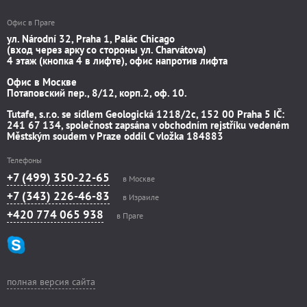
Офис в Праге
ул. Národní 32, Praha 1, Palác Chicago
(вход через арку со стороны ул. Charvátova)
4 этаж (кнопка 4 в лифте), офис напротив лифта
Офис в Москве
Потаповский пер., 8/12, корп.2, оф. 10.
Tutafe, s.r.o. se sídlem Geologická 1218/2c, 152 00 Praha 5 IČ:
241 67 134, společnost zapsána v obchodním rejstříku vedeném
Městským soudem v Praze oddíl C vložka 184883
Телефоны
+7 (499) 350-22-65
в Москве
+7 (343) 226-46-83
в Израиле
+420 774 065 938
в Праге
полная версия сайта