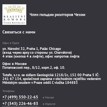
Член гильдии риэлторов Чехии
Связаться с нами
Офис в Праге
ул. Národní 32, Praha 1, Palác Chicago
(вход через арку со стороны ул. Charvátova)
4 этаж (кнопка 4 в лифте), офис напротив лифта
Офис в Москве
Потаповский пер., 8/12, корп.2, оф. 10.
Tutafe, s.r.o. se sídlem Geologická 1218/2c, 152 00 Praha 5 IČ:
241 67 134, společnost zapsána v obchodním rejstříku vedeném
Městským soudem v Praze oddíl C vložka 184883
Телефоны
+7 (499) 350-22-65
в Москве
+7 (343) 226-46-83
в Израиле