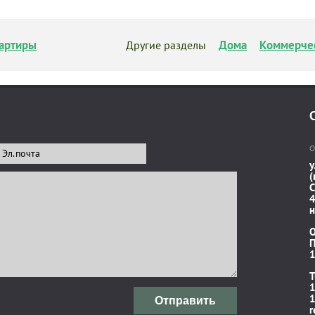
артиры
Дома
Коммерче
Другие разделы
О
у
(
C
4
н
П
1
T
1
1
Отправить
r