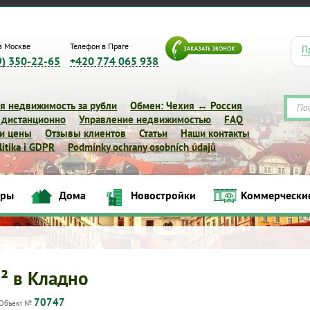
в Москве
Телефон в Праге
П
9) 350-22-65
+420 774 065 938
я недвижимость за рубли
Обмен: Чехия ↔ Россия
 дистанционно
Управление недвижимостью
FAQ
 и цены
Отзывы клиентов
Статьи
Наши контакты
itika i GDPR
Podmínky ochrany osobních údajů
Квартиры
Дома
Новостройки
Коммерческие объек
иры
Дома
Новостройки
Коммерчески
м² в Кладно
70747
Объект №