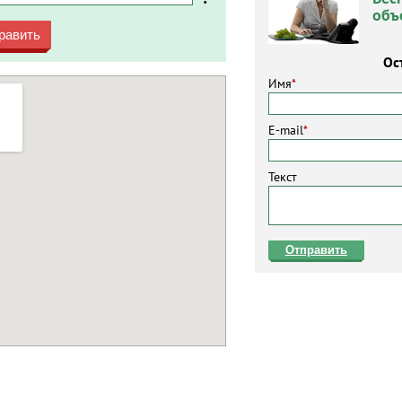
объ
равить
Ос
Имя
*
E-mail
*
Текст
Отправить