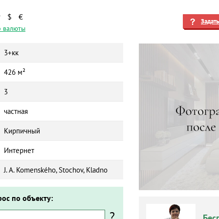
₽
$
€
Задат
 валюты
3+кк
426 м²
3
частная
Кирпичный
Интернет
J. A. Komenského, Stochov, Kladno
рос по объекту:
?
Бес