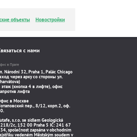
ские объекты
Новостройки
Связаться с нами
фис в Праге
л. Národní 32, Praha 1, Palác Chicago
вход через арку со стороны ул.
harvátova)
 этаж (кнопка 4 в лифте), офис
апротив лифта
Офис в Москве
отаповский пер., 8/12, корп.2, оф.
0.
utafe, s.r.o. se sídlem Geologická
218/2c, 152 00 Praha 5 IČ: 241 67
34, společnost zapsána v obchodním
ejstříku vedeném Městským soudem v