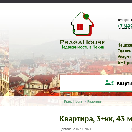
Телефон 
+7 (49
Чешска
Сделки
Услуги
AML pol
Кварт
Praga House
>
Квартиры
Квартира, 3+кк, 43 
Добавлено 02.11.2021