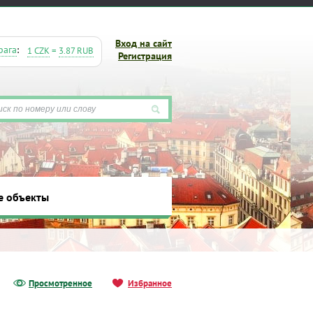
Вход на сайт
рага
:
1 CZK
=
3.87 RUB
Регистрация
ты
е объекты
Просмотренное
Избранное