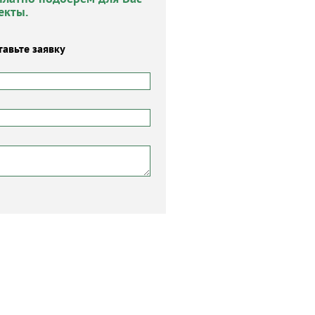
екты.
тавьте заявку