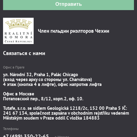
Отправить
Член гильдии риэлторов Чехии
Связаться с нами
Офис в Праге
ул. Národní 32, Praha 1, Palác Chicago
(вход через арку со стороны ул. Charvátova)
4 этаж (кнопка 4 в лифте), офис напротив лифта
Офис в Москве
Потаповский пер., 8/12, корп.2, оф. 10.
Tutafe, s.r.o. se sídlem Geologická 1218/2c, 152 00 Praha 5 IČ:
241 67 134, společnost zapsána v obchodním rejstříku vedeném
Městským soudem v Praze oddíl C vložka 184883
Телефоны
+7 (499) 350-22-65
в Москве