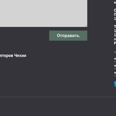
н
П
1
T
1
1
Отправить
r
P
Т
элторов Чехии