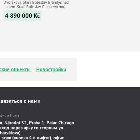
Dvořákova, Stará Boleslav, Brandýs nad
Labem-Stará Boleslav, Praha-východ
4 890 000
Kč
ские объекты
Новостройки
Связаться с нами
фис в Праге
л. Národní 32, Praha 1, Palác Chicago
вход через арку со стороны ул.
harvátova)
 этаж (кнопка 4 в лифте), офис