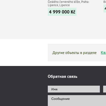
Českého červeného kříže, Praha-
B
Lipence, Lipence
4 999 000
Kč
Кв
Другие объекты в разделе
Обратная связь