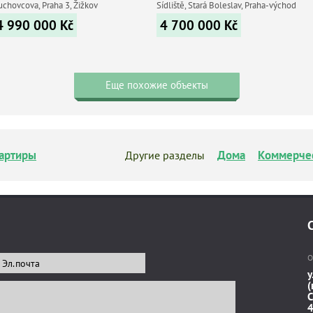
uchovcova, Praha 3, Žižkov
Sídliště, Stará Boleslav, Praha-východ
4 990 000
Kč
4 700 000
Kč
Еще похожие объекты
артиры
Дома
Коммерче
Другие разделы
О
у
(
C
4