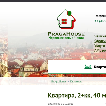
Телефон 
+7 (49
Чешска
Сделки
Услуги
AML pol
Кварт
Praga House
>
Квартиры
Квартира, 2+кк, 40 м
Добавлено 11.10.2021