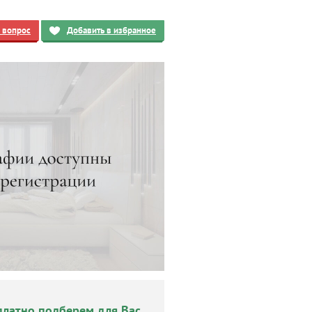
ь вопрос
Добавить в избранное
платно подберем для Вас