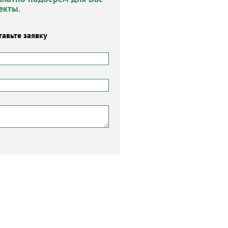
екты.
тавьте заявку