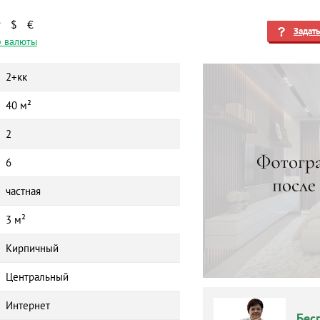
₽
$
€
Задат
 валюты
2+кк
40 м²
2
6
частная
3 м²
Кирпичный
Центральный
Интернет
Бес