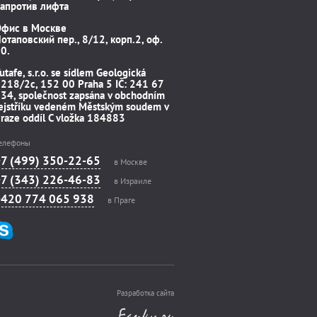
апротив лифта
Офис в Москве
отаповский пер., 8/12, корп.2, оф.
0.
utafe, s.r.o. se sídlem Geologická
218/2c, 152 00 Praha 5 IČ: 241 67
34, společnost zapsána v obchodním
ejstříku vedeném Městským soudem v
raze oddíl C vložka 184883
елефоны
+7 (499) 350-22-65
в Москве
+7 (343) 226-46-83
в Израиле
+420 774 065 938
в Праге
Разработка сайта