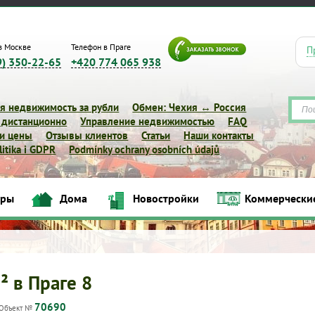
в Москве
Телефон в Праге
П
9) 350-22-65
+420 774 065 938
я недвижимость за рубли
Обмен: Чехия ↔ Россия
 дистанционно
Управление недвижимостью
FAQ
 и цены
Отзывы клиентов
Статьи
Наши контакты
itika i GDPR
Podmínky ochrany osobních údajů
иры
Дома
Новостройки
Коммерчески
Квартиры
Дома
Новостройки
Коммерческие объек
² в Праге 8
70690
Объект №