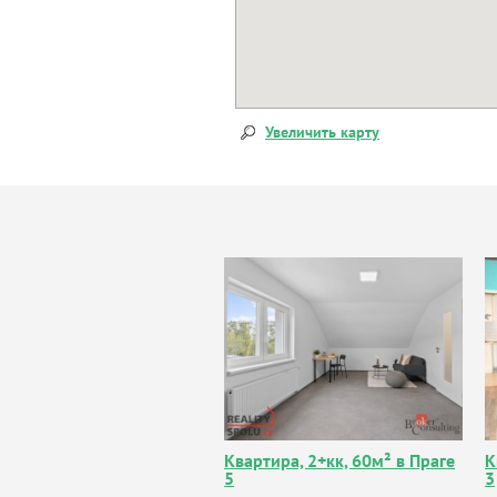
Увеличить карту
Квартира, 2+кк, 60м² в Праге
К
5
3