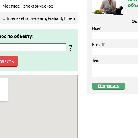
объ
Местное - электрическое
U libeňského pivovaru, Praha 8, Libeň
Ос
Имя
*
рос по объекту:
E-mail
*
?
Текст
равить
Отправить