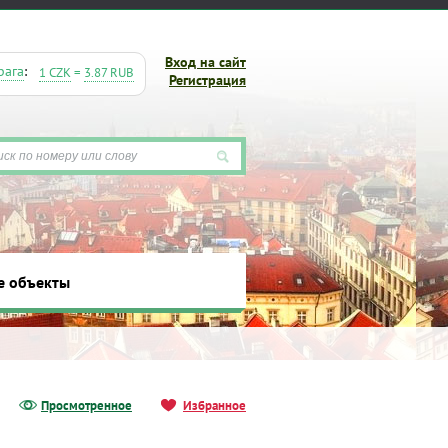
Вход на сайт
рага
:
1 CZK
=
3.87 RUB
Регистрация
е объекты
ты
Просмотренное
Избранное