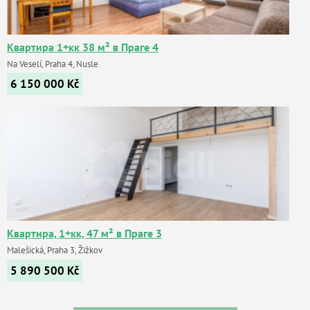
Квартира 1+кк 38 м² в Праге 4
Na Veselí, Praha 4, Nusle
6 150 000
Kč
Квартира, 1+кк, 47 м² в Праге 3
Malešická, Praha 3, Žižkov
5 890 500
Kč