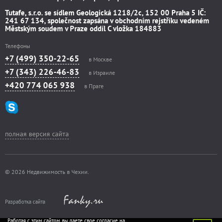
Tutafe, s.r.o. se sídlem Geologická 1218/2c, 152 00 Praha 5 IČ:
241 67 134, společnost zapsána v obchodním rejstříku vedeném
Městským soudem v Praze oddíl C vložka 184883
Телефоны
+7 (499) 350-22-65
в Москве
+7 (343) 226-46-83
в Израиле
+420 774 065 938
в Праге
полная версия сайта
© 2026 Недвижимость в Чехии.
Разработка сайта
Работая с этим сайтом, вы даете свое согласие на