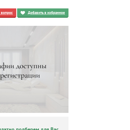
ь вопрос
Добавить в избранное
платно подберем для Вас