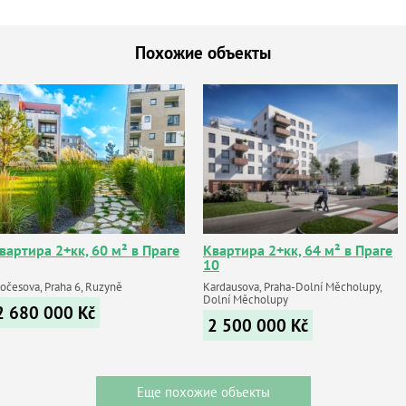
Похожие объекты
вартира 2+кк, 60 м² в Праге
Квартира 2+кк, 64 м² в Праге
10
točesova, Praha 6, Ruzyně
Kardausova, Praha-Dolní Měcholupy,
Dolní Měcholupy
2 680 000
Kč
2 500 000
Kč
Еще похожие объекты