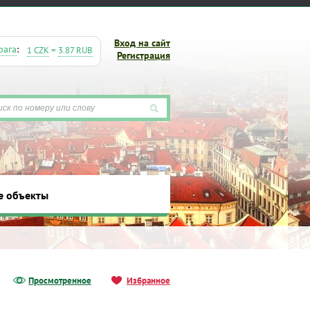
Вход на сайт
рага
:
1 CZK
=
3.87 RUB
Регистрация
е объекты
ты
Просмотренное
Избранное