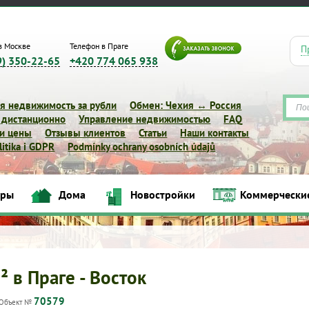
в Москве
Телефон в Праге
П
9) 350-22-65
+420 774 065 938
я недвижимость за рубли
Обмен: Чехия ↔ Россия
 дистанционно
Управление недвижимостью
FAQ
 и цены
Отзывы клиентов
Статьи
Наши контакты
itika i GDPR
Podmínky ochrany osobních údajů
иры
Дома
Новостройки
Коммерчески
Квартиры
Дома
Новостройки
Коммерческие объек
² в Праге - Восток
70579
Объект №