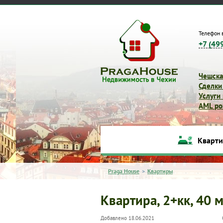
Телефон 
+7 (49
Чешска
Сделки
Услуги
AML pol
Кварт
Praga House
>
Квартиры
Квартира, 2+кк, 40 м
Добавлено 18.06.2021