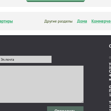
артиры
Дома
Коммерче
Другие разделы
О
у
(
C
4
н
П
1
T
1
1