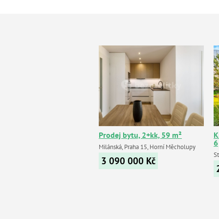
Prodej bytu, 2+kk, 59 m²
К
6
Milánská, Praha 15, Horní Měcholupy
S
3 090 000
Kč