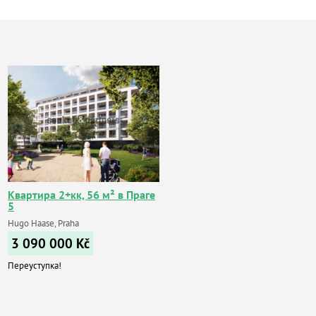
Квартира 2+кк, 56 м² в Праге
5
Hugo Haase, Praha
3 090 000
Kč
Переуступка!