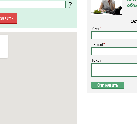
?
объ
равить
Ос
Имя
*
E-mail
*
Текст
Отправить