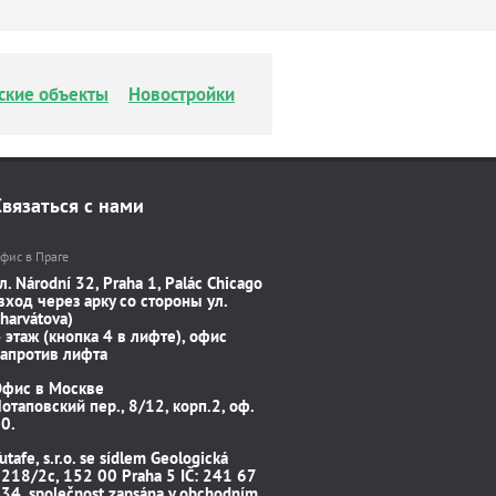
ские объекты
Новостройки
Связаться с нами
фис в Праге
л. Národní 32, Praha 1, Palác Chicago
вход через арку со стороны ул.
harvátova)
 этаж (кнопка 4 в лифте), офис
апротив лифта
Офис в Москве
отаповский пер., 8/12, корп.2, оф.
0.
utafe, s.r.o. se sídlem Geologická
218/2c, 152 00 Praha 5 IČ: 241 67
34, společnost zapsána v obchodním