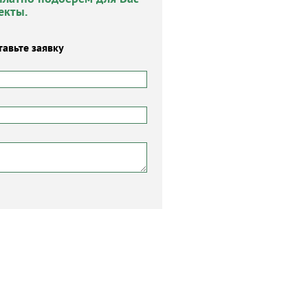
екты.
тавьте заявку