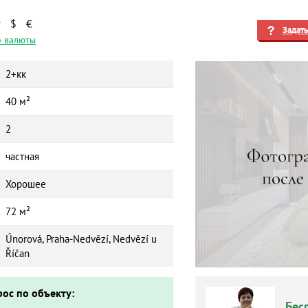
₽
$
€
Задат
 валюты
2+кк
40 м²
2
частная
Хорошее
72 м²
Únorová, Praha-Nedvězí, Nedvězí u
Říčan
рос по объекту:
Бес