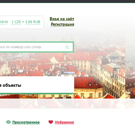
Вход на сайт
рага
:
1 CZK
=
3.88 RUB
Регистрация
е объекты
ты
Просмотренное
Избранное