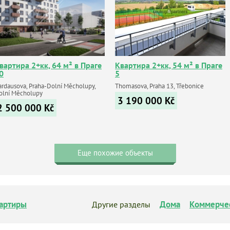
вартира 2+кк, 64 м² в Праге
Квартира 2+кк, 54 м² в Праге
0
5
ardausova, Praha-Dolní Měcholupy,
Thomasova, Praha 13, Třebonice
olní Měcholupy
3 190 000
Kč
2 500 000
Kč
Еще похожие объекты
артиры
Дома
Коммерче
Другие разделы