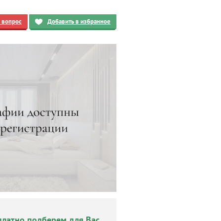
ь вопрос
Добавить в избранное
платно подберем для Вас