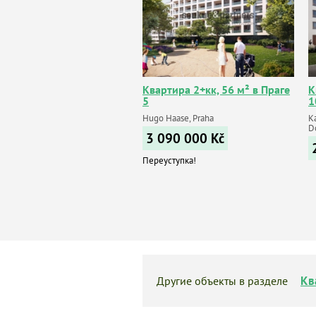
Квартира 2+кк, 56 м² в Праге
К
5
1
Hugo Haase, Praha
K
D
3 090 000
Kč
Переуступка!
Кв
Другие объекты в разделе