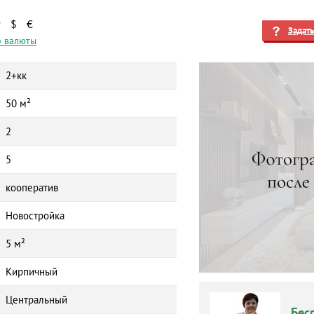
₽
$
€
Задат
 валюты
2+кк
50 м²
2
5
кооператив
Новостройка
5 м²
Кирпичный
Центральный
Бес