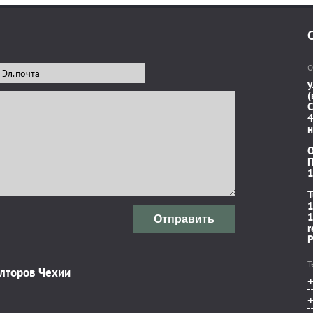
О
у
(
C
4
н
П
1
T
1
1
Отправить
r
P
Т
элторов Чехии