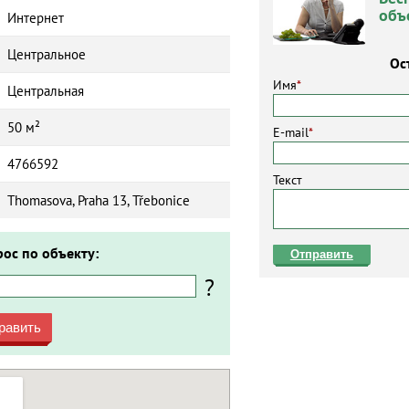
объ
Интернет
Центральное
Ос
Имя
*
Центральная
50 м²
E-mail
*
4766592
Текст
Thomasova, Praha 13, Třebonice
рос по объекту:
Отправить
?
равить