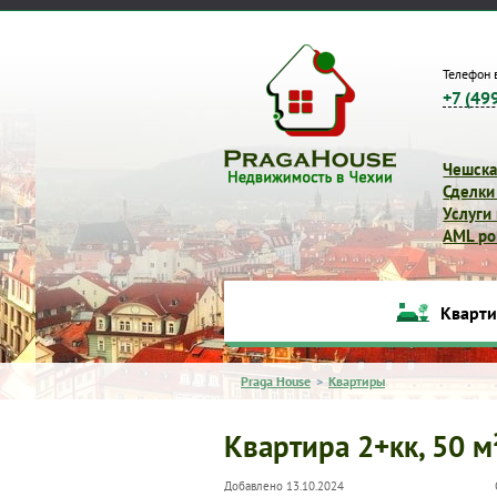
Телефон 
+7 (49
Чешска
Сделки
Услуги
AML pol
Кварт
Praga House
>
Квартиры
Квартира 2+кк, 50 м
Добавлено 13.10.2024