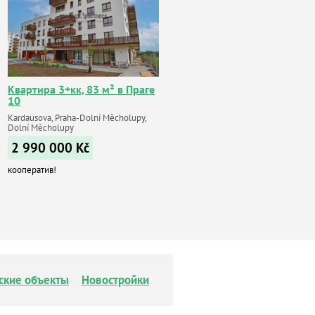
Квартира 3+кк, 83 м² в Праге
10
Kardausova, Praha-Dolní Měcholupy,
Dolní Měcholupy
2 990 000
Kč
кооператив!
ские объекты
Новостройки