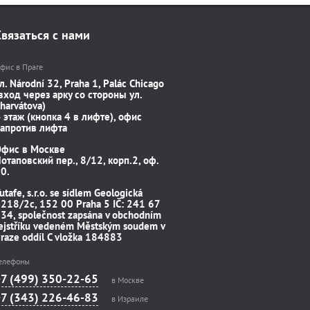
Связаться с нами
фис в Праге
л. Národní 32, Praha 1, Palác Chicago
вход через арку со стороны ул.
harvátova)
 этаж (кнопка 4 в лифте), офис
апротив лифта
Офис в Москве
отаповский пер., 8/12, корп.2, оф.
0.
utafe, s.r.o. se sídlem Geologická
218/2c, 152 00 Praha 5 IČ: 241 67
34, společnost zapsána v obchodním
ejstříku vedeném Městským soudem v
raze oddíl C vložka 184883
елефоны
+7 (499) 350-22-65
в Москве
+7 (343) 226-46-83
в Израиле