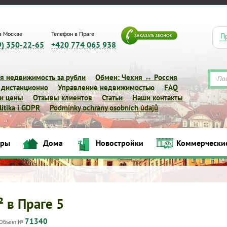
в Москве
Телефон в Праге
П
9) 350-22-65
+420 774 065 938
я недвижимость за рубли
Обмен: Чехия ↔ Россия
 дистанционно
Управление недвижимостью
FAQ
 и цены
Отзывы клиентов
Статьи
Наши контакты
itika i GDPR
Podmínky ochrany osobních údajů
иры
Дома
Новостройки
Коммерчески
Квартиры
Дома
Новостройки
Коммерческие объек
² в Праге 5
71340
Объект №