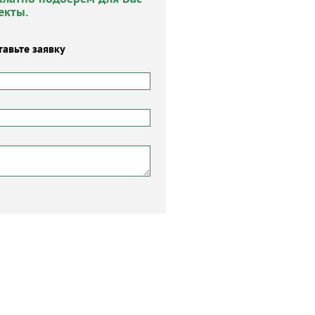
екты.
тавьте заявку