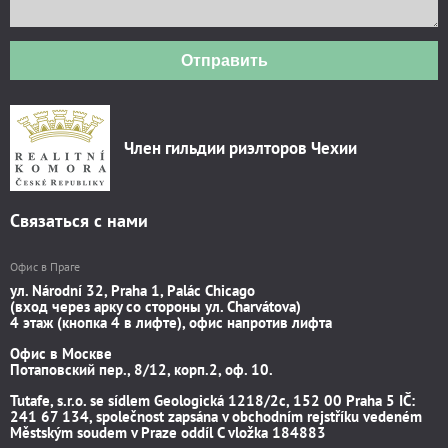
Отправить
Член гильдии риэлторов Чехии
Связаться с нами
Офис в Праге
ул. Národní 32, Praha 1, Palác Chicago
(вход через арку со стороны ул. Charvátova)
4 этаж (кнопка 4 в лифте), офис напротив лифта
Офис в Москве
Потаповский пер., 8/12, корп.2, оф. 10.
Tutafe, s.r.o. se sídlem Geologická 1218/2c, 152 00 Praha 5 IČ:
241 67 134, společnost zapsána v obchodním rejstříku vedeném
Městským soudem v Praze oddíl C vložka 184883