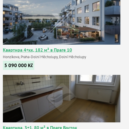
Квартира 4+кк, 182 м² в Праге 10
Honzíkova, Praha-Dolní Měcholupy, Dolní Měcholupy
5 090 000
Kč
Квартира, 3+1, 80 м² в Праге Восток