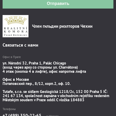
Отправить
Член гильдии риэлторов Чехии
Связаться с нами
Офис в Праге
ул. Národní 32, Praha 1, Palác Chicago
(вход через арку со стороны ул. Charvátova)
4 этаж (кнопка 4 в лифте), офис напротив лифта
Офис в Москве
Потаповский пер., 8/12, корп.2, оф. 10.
Tutafe, s.r.o. se sídlem Geologická 1218/2c, 152 00 Praha 5 IČ:
241 67 134, společnost zapsána v obchodním rejstříku vedeném
Městským soudem v Praze oddíl C vložka 184883
Телефоны
+7 (499) 350-22-65
в Москве