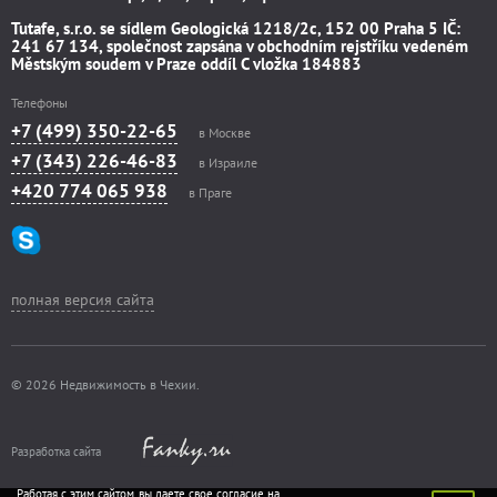
Tutafe, s.r.o. se sídlem Geologická 1218/2c, 152 00 Praha 5 IČ:
241 67 134, společnost zapsána v obchodním rejstříku vedeném
Městským soudem v Praze oddíl C vložka 184883
Телефоны
+7 (499) 350-22-65
в Москве
+7 (343) 226-46-83
в Израиле
+420 774 065 938
в Праге
полная версия сайта
© 2026 Недвижимость в Чехии.
Разработка сайта
Работая с этим сайтом, вы даете свое согласие на