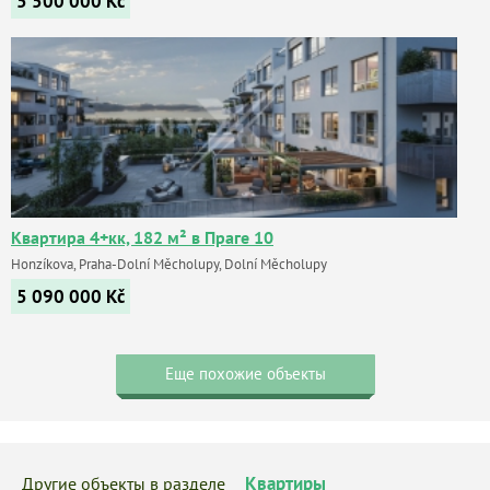
5 500 000
Kč
Квартира 4+кк, 182 м² в Праге 10
Honzíkova, Praha-Dolní Měcholupy, Dolní Měcholupy
5 090 000
Kč
Еще похожие объекты
Квартиры
Другие объекты в разделе