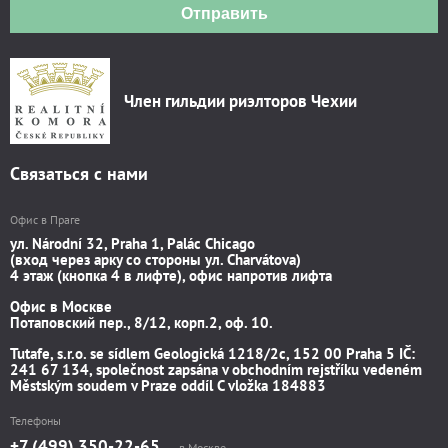
Отправить
Член гильдии риэлторов Чехии
Связаться с нами
Офис в Праге
ул. Národní 32, Praha 1, Palác Chicago
(вход через арку со стороны ул. Charvátova)
4 этаж (кнопка 4 в лифте), офис напротив лифта
Офис в Москве
Потаповский пер., 8/12, корп.2, оф. 10.
Tutafe, s.r.o. se sídlem Geologická 1218/2c, 152 00 Praha 5 IČ:
241 67 134, společnost zapsána v obchodním rejstříku vedeném
Městským soudem v Praze oddíl C vložka 184883
Телефоны
+7 (499) 350-22-65
в Москве