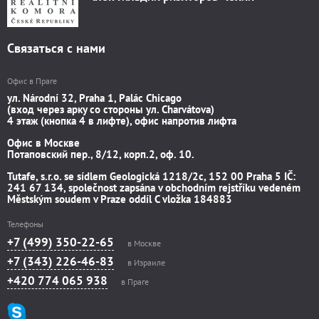
Связаться с нами
Офис в Праге
ул. Národní 32, Praha 1, Palác Chicago
(вход через арку со стороны ул. Charvátova)
4 этаж (кнопка 4 в лифте), офис напротив лифта
Офис в Москве
Потаповский пер., 8/12, корп.2, оф. 10.
Tutafe, s.r.o. se sídlem Geologická 1218/2c, 152 00 Praha 5 IČ:
241 67 134, společnost zapsána v obchodním rejstříku vedeném
Městským soudem v Praze oddíl C vložka 184883
Телефоны
+7 (499) 350-22-65
в Москве
+7 (343) 226-46-83
в Израиле
+420 774 065 938
в Праге