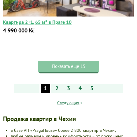
Квартира 2+1, 65 м² в Праге 10
4 990 000 Kč
Показать еще 15
1
2
3
4
5
Следующая
»
Продажа квартир в Чехии
в базе АН «PragaHouse» более 2 800 квартир в Чехии;
любые размеры и уровень комфортности – от роскошных