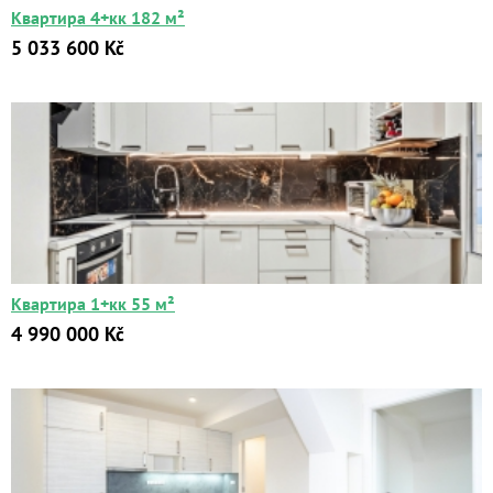
Квартира 4+кк 182 м²
5 033 600 Kč
Квартиры
Дома
Новостройки
Коммерческие объекты
Квартира 1+кк 55 м²
Город:
4 990 000 Kč
Площадь:
2
от
до
м