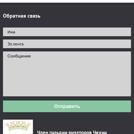
Обратная связь
Отправить
Член гильдии риэлторов Чехии