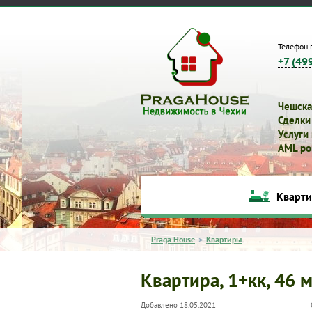
Телефон 
+7 (49
Чешска
Сделки
Услуги
AML pol
Кварт
Praga House
>
Квартиры
Квартира, 1+кк, 46 м
Добавлено 18.05.2021