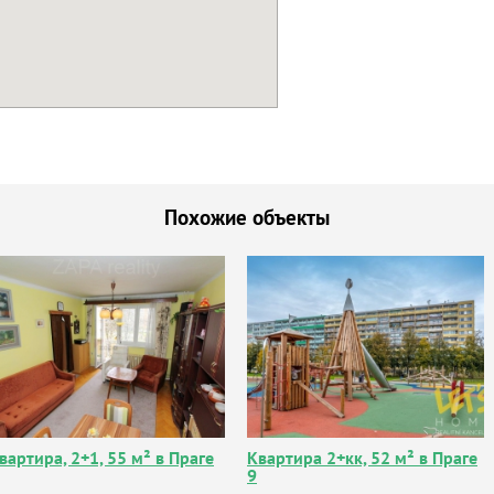
Похожие объекты
вартира, 2+1, 55 м² в Праге
Квартира 2+кк, 52 м² в Праге
9