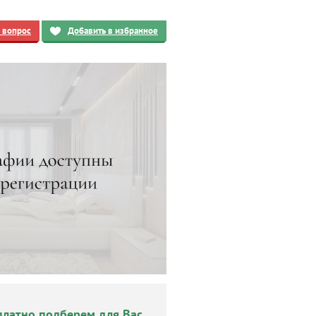
ь вопрос
Добавить в избранное
платно подберем для Вас