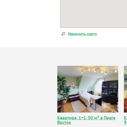
Увеличить карту
Квартира, 1+1, 50 м² в Праге
К
Восток
9