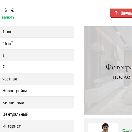
₽
$
€
Задат
 валюты
1+кк
46 м²
1
7
частная
Новостройка
Кирпичный
Центральный
Интернет
Бес