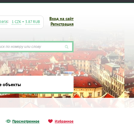
Вход на сайт
рага
:
1 CZK
=
3.87 RUB
Регистрация
е объекты
ты
Просмотренное
Избранное