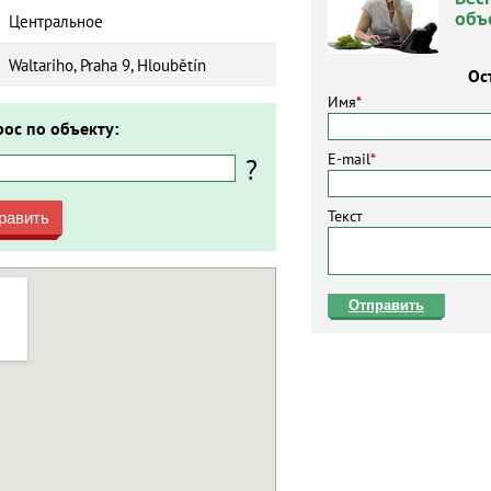
объ
Центральное
Waltariho, Praha 9, Hloubětín
Ос
Имя
*
рос по объекту:
E-mail
*
?
Текст
равить
Отправить