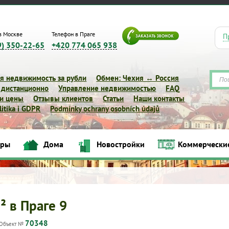
в Москве
Телефон в Праге
П
9) 350-22-65
+420 774 065 938
я недвижимость за рубли
Обмен: Чехия ↔ Россия
 дистанционно
Управление недвижимостью
FAQ
 и цены
Отзывы клиентов
Статьи
Наши контакты
itika i GDPR
Podmínky ochrany osobních údajů
иры
Дома
Новостройки
Коммерчески
Квартиры
Дома
Новостройки
Коммерческие объек
² в Праге 9
70348
Объект №