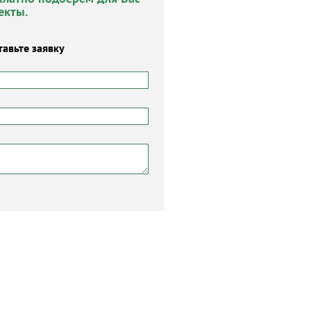
екты.
тавьте заявку