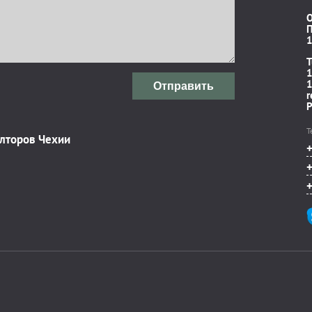
П
1
T
1
1
Отправить
r
P
Т
элторов Чехии