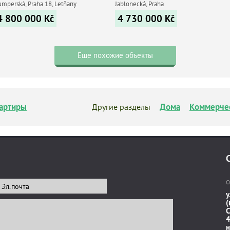
umperská, Praha 18, Letňany
Jablonecká, Praha
4 800 000
Kč
4 730 000
Kč
Еще похожие объекты
артиры
Дома
Коммерче
Другие разделы
О
у
(
C
4
н