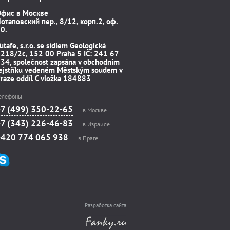
Офис в Москве
отаповский пер., 8/12, корп.2, оф.
0.
utafe, s.r.o. se sídlem Geologická
218/2c, 152 00 Praha 5 IČ: 241 67
34, společnost zapsána v obchodním
ejstříku vedeném Městským soudem v
raze oddíl C vložka 184883
елефоны
+7 (499) 350-22-65
в Москве
+7 (343) 226-46-83
в Израиле
+420 774 065 938
в Праге
Разработка сайта