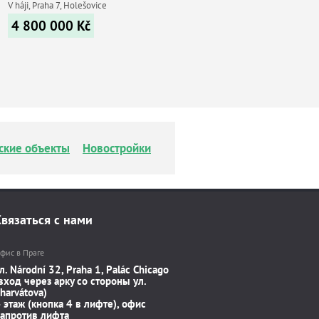
V háji, Praha 7, Holešovice
4 800 000
Kč
ские объекты
Новостройки
Связаться с нами
фис в Праге
л. Národní 32, Praha 1, Palác Chicago
вход через арку со стороны ул.
harvátova)
 этаж (кнопка 4 в лифте), офис
апротив лифта