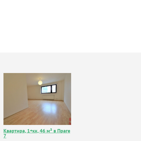
Квартира, 1+кк, 46 м² в Праге
7