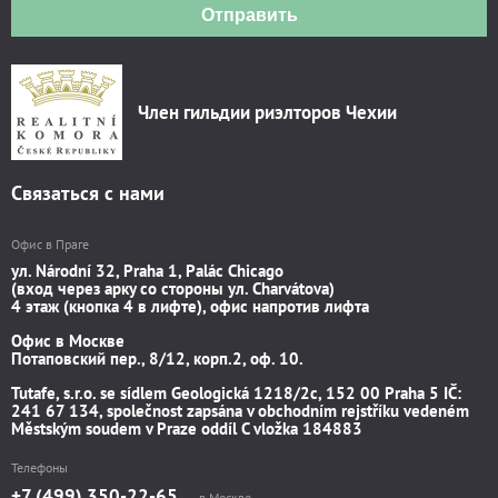
Отправить
Член гильдии риэлторов Чехии
Связаться с нами
Офис в Праге
ул. Národní 32, Praha 1, Palác Chicago
(вход через арку со стороны ул. Charvátova)
4 этаж (кнопка 4 в лифте), офис напротив лифта
Офис в Москве
Потаповский пер., 8/12, корп.2, оф. 10.
Tutafe, s.r.o. se sídlem Geologická 1218/2c, 152 00 Praha 5 IČ:
241 67 134, společnost zapsána v obchodním rejstříku vedeném
Městským soudem v Praze oddíl C vložka 184883
Телефоны
+7 (499) 350-22-65
в Москве