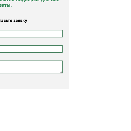
екты.
тавьте заявку