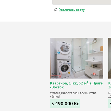
Увеличить карту
Квартира, 1+кк, 32 м² в Праге
К
-Восток
З
Vrábská, Brandýs nad Labem, Praha-
Ná
východ
z
3 490 000
Kč