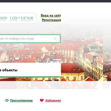
Вход на сайт
рага
:
1 CZK
=
3.87 RUB
Регистрация
е объекты
ты
Просмотренное
Избранное