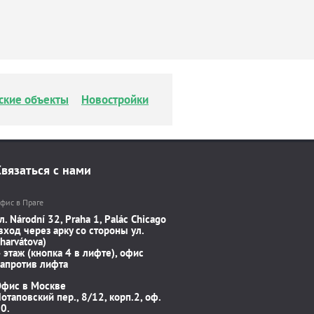
ские объекты
Новостройки
Связаться с нами
фис в Праге
л. Národní 32, Praha 1, Palác Chicago
вход через арку со стороны ул.
harvátova)
 этаж (кнопка 4 в лифте), офис
апротив лифта
Офис в Москве
отаповский пер., 8/12, корп.2, оф.
0.