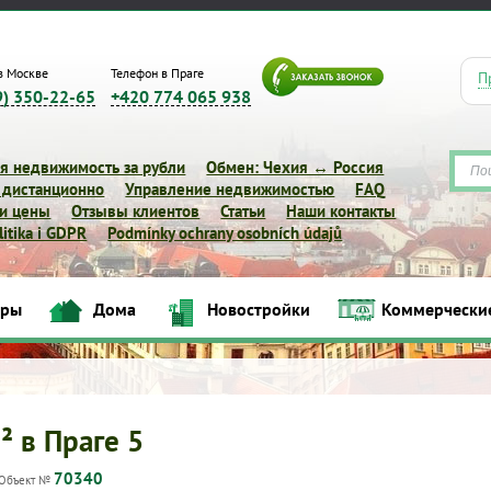
в Москве
Телефон в Праге
П
9) 350-22-65
+420 774 065 938
я недвижимость за рубли
Обмен: Чехия ↔ Россия
 дистанционно
Управление недвижимостью
FAQ
 и цены
Отзывы клиентов
Статьи
Наши контакты
itika i GDPR
Podmínky ochrany osobních údajů
иры
Дома
Новостройки
Коммерчески
Квартиры
Дома
Новостройки
Коммерческие объек
² в Праге 5
70340
Объект №