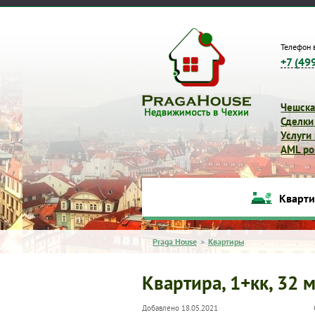
Телефон 
+7 (49
Чешска
Сделки
Услуги
AML pol
Кварт
Praga House
>
Квартиры
Квартира, 1+кк, 32 м
Добавлено 18.05.2021