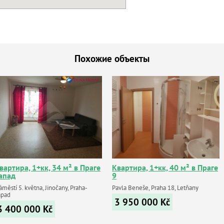
Похожие объекты
вартира, 1+кк, 34 м² в Праге
Квартира, 1+кк, 40 м² в Праге
апад
9
městí 5. května, Jinočany, Praha-
Pavla Beneše, Praha 18, Letňany
ápad
3 950 000
Kč
3 400 000
Kč