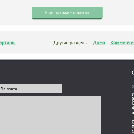
Еще похожие объекты
артиры
Дома
Коммерче
Другие разделы
О
у
(
C
4
н
П
1