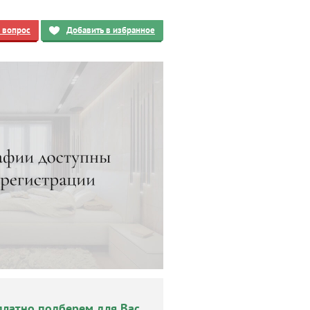
ь вопрос
Добавить в избранное
платно подберем для Вас