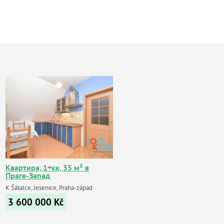
Квартира, 1+кк, 35 м² в
Праге-Запад
K Šátalce, Jesenice, Praha-západ
3 600 000
Kč