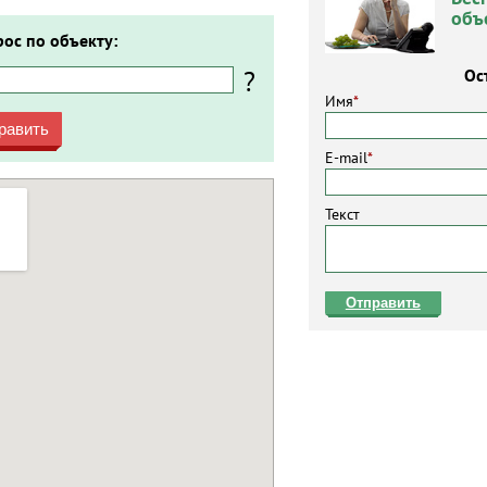
объ
рос по объекту:
?
Ос
Имя
*
равить
E-mail
*
Текст
Отправить