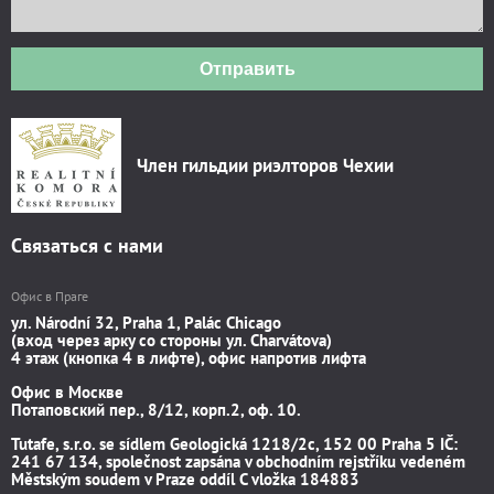
Отправить
Член гильдии риэлторов Чехии
Связаться с нами
Офис в Праге
ул. Národní 32, Praha 1, Palác Chicago
(вход через арку со стороны ул. Charvátova)
4 этаж (кнопка 4 в лифте), офис напротив лифта
Офис в Москве
Потаповский пер., 8/12, корп.2, оф. 10.
Tutafe, s.r.o. se sídlem Geologická 1218/2c, 152 00 Praha 5 IČ:
241 67 134, společnost zapsána v obchodním rejstříku vedeném
Městským soudem v Praze oddíl C vložka 184883