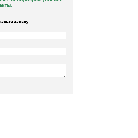
екты.
тавьте заявку