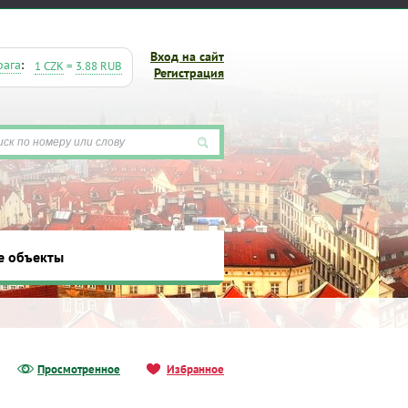
Вход на сайт
рага
:
1 CZK
=
3.88 RUB
Регистрация
е объекты
ты
Просмотренное
Избранное