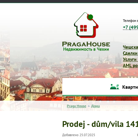
Телефон 
+7 (49
Чешска
Сделки
Услуги
AML pol
Кварт
Praga House
>
Дома
Prodej - dům/vila 14
Добавлено 25.07.2025