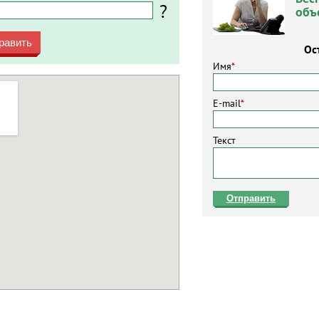
?
объ
равить
Ос
Имя
*
E-mail
*
Текст
Отправить