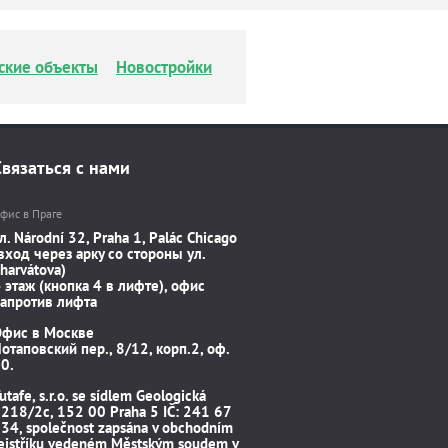
ские объекты
Новостройки
Связаться с нами
фис в Праге
л. Národní 32, Praha 1, Palác Chicago
вход через арку со стороны ул.
harvátova)
 этаж (кнопка 4 в лифте), офис
апротив лифта
Офис в Москве
отаповский пер., 8/12, корп.2, оф.
0.
utafe, s.r.o. se sídlem Geologická
218/2c, 152 00 Praha 5 IČ: 241 67
34, společnost zapsána v obchodním
ejstříku vedeném Městským soudem v