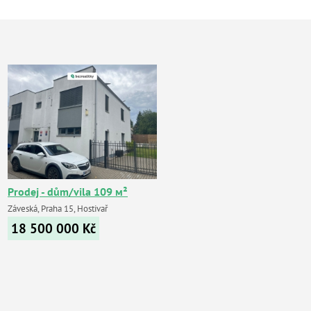
Prodej - dům/vila 109 м²
Záveská, Praha 15, Hostivař
18 500 000
Kč