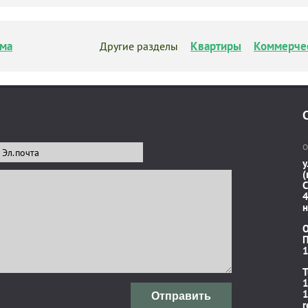
ма
Квартиры
Коммерче
Другие разделы
О
у
(
C
4
н
П
1
T
1
1
Отправить
r