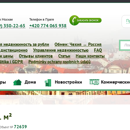
в Москве
Телефон в Праге
П
9) 350-22-65
+420 774 065 938
я недвижимость за рубли
Обмен: Чехия ↔ Россия
 дистанционно
Управление недвижимостью
FAQ
 и цены
Отзывы клиентов
Статьи
Наши контакты
itika i GDPR
Podmínky ochrany osobních údajů
иры
Дома
Новостройки
Коммерчески
Квартиры
Дома
Новостройки
Коммерческие объек
1 м²
72639
Объект №