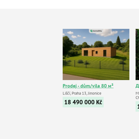
Prodej - dům/vila 80 м²
Д
Liščí, Praha 13, Jinonice
M
C
18 490 000
Kč