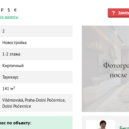
₽
$
€
Задат
ор валюты
2
Новостройка
1-2 этажа
Кирпичный
Таунхаус
141 м²
Vilémovská, Praha-Dolní Počernice,
Dolní Počernice
рос по объекту:
Бес