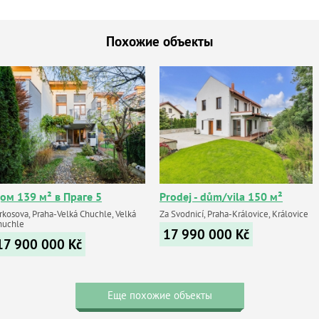
Похожие объекты
ом 139 м² в Праге 5
Prodej - dům/vila 150 м²
rkosova, Praha-Velká Chuchle, Velká
Za Svodnicí, Praha-Královice, Královice
huchle
17 990 000
Kč
17 900 000
Kč
Еще похожие объекты