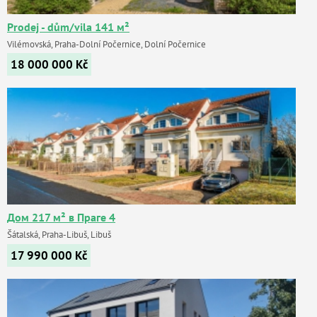
Prodej - dům/vila 141 м²
Vilémovská, Praha-Dolní Počernice, Dolní Počernice
18 000 000
Kč
Дом 217 м² в Праге 4
Šátalská, Praha-Libuš, Libuš
17 990 000
Kč