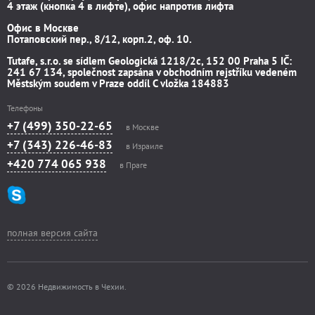
4 этаж (кнопка 4 в лифте), офис напротив лифта
Офис в Москве
Потаповский пер., 8/12, корп.2, оф. 10.
Tutafe, s.r.o. se sídlem Geologická 1218/2c, 152 00 Praha 5 IČ:
241 67 134, společnost zapsána v obchodním rejstříku vedeném
Městským soudem v Praze oddíl C vložka 184883
Телефоны
+7 (499) 350-22-65
в Москве
+7 (343) 226-46-83
в Израиле
+420 774 065 938
в Праге
полная версия сайта
© 2026 Недвижимость в Чехии.