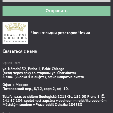
Отправить
Член гильдии риэлторов Чехии
Связаться с нами
Офис в Праге
ул. Národní 32, Praha 1, Palác Chicago
(вход через арку со стороны ул. Charvátova)
4 этаж (кнопка 4 в лифте), офис напротив лифта
Офис в Москве
Потаповский пер., 8/12, корп.2, оф. 10.
Tutafe, s.r.o. se sídlem Geologická 1218/2c, 152 00 Praha 5 IČ:
241 67 134, společnost zapsána v obchodním rejstříku vedeném
Městským soudem v Praze oddíl C vložka 184883