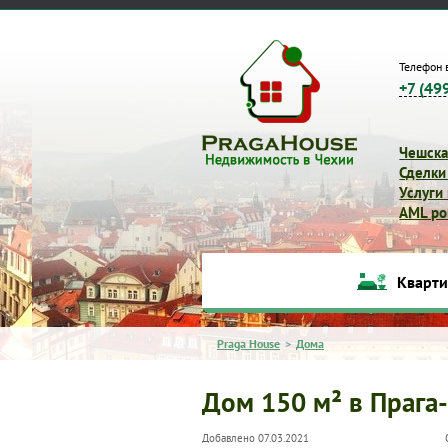
Телефон 
+7 (49
Чешска
Сделки
Услуги
AML pol
Кварт
Praga House
>
Дома
Дом 150 м² в Прага
Добавлено 07.03.2021