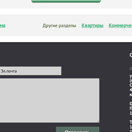
ма
Квартиры
Коммерче
Другие разделы
О
у
(
C
4
н
П
1
T
1
1