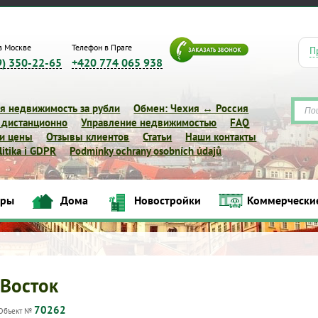
в Москве
Телефон в Праге
П
9) 350-22-65
+420 774 065 938
я недвижимость за рубли
Обмен: Чехия ↔ Россия
 дистанционно
Управление недвижимостью
FAQ
 и цены
Отзывы клиентов
Статьи
Наши контакты
itika i GDPR
Podmínky ochrany osobních údajů
иры
Дома
Новостройки
Коммерчески
Квартиры
Дома
Новостройки
Коммерческие объек
-Восток
70262
Объект №