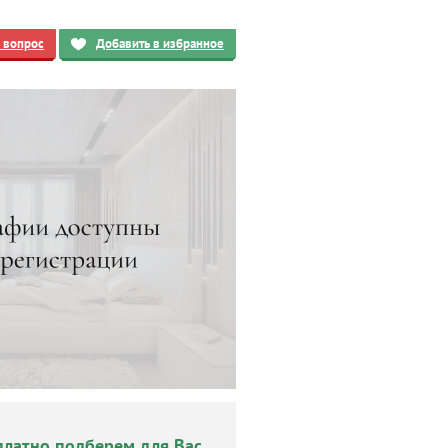
ь вопрос
Добавить в избранное
платно подберем для Вас