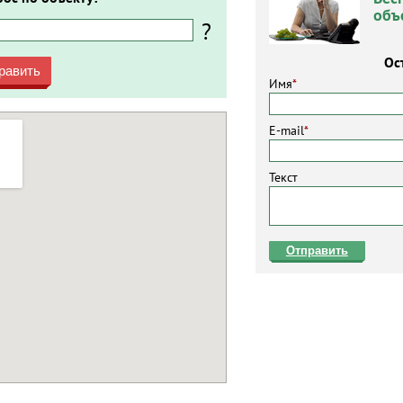
объ
?
Ос
равить
Имя
*
E-mail
*
Текст
Отправить