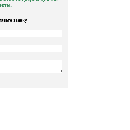
екты.
тавьте заявку