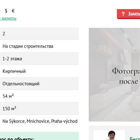
₽
$
€
Задат
 валюты
2
На стадии строительства
1-2 этажа
Кирпичный
Отдельностоящий
54 м²
150 м²
Na Sýkorce, Mnichovice, Praha-východ
Бес
рос по объекту: