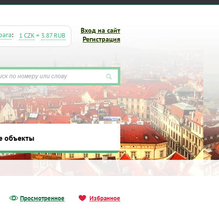
Вход на сайт
рага
:
1 CZK
=
3.87 RUB
Регистрация
е объекты
ты
Просмотренное
Избранное