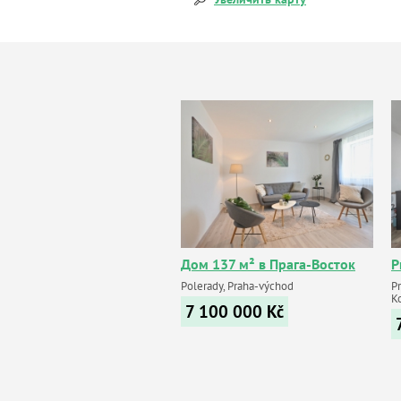
Дом 137 м² в Прага-Восток
P
Polerady, Praha-východ
Pr
K
7 100 000
Kč