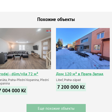
Похожие объекты
rodej - dům/vila 72 м²
Дом 120 м² в Праге-Запад
eláta, Praha-Přední Kopanina, Přední
Libeř, Praha-západ
opanina
7 200 000
Kč
7 004 000
Kč
Еще похожие объекты