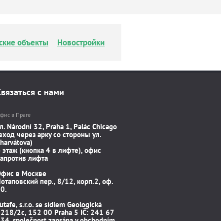
ские объекты
Новостройки
Связаться с нами
фис в Праге
л. Národní 32, Praha 1, Palác Chicago
вход через арку со стороны ул.
harvátova)
 этаж (кнопка 4 в лифте), офис
апротив лифта
Офис в Москве
отаповский пер., 8/12, корп.2, оф.
0.
utafe, s.r.o. se sídlem Geologická
218/2c, 152 00 Praha 5 IČ: 241 67
34, společnost zapsána v obchodním