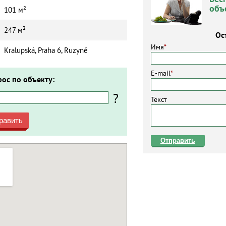
объ
101 м²
247 м²
Ос
Имя
*
Kralupská, Praha 6, Ruzyně
E-mail
*
рос по объекту:
?
Текст
равить
Отправить