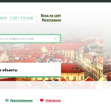
Вход на сайт
рага
:
1 CZK
=
3.91 RUB
Регистрация
е объекты
ты
Просмотренное
Избранное