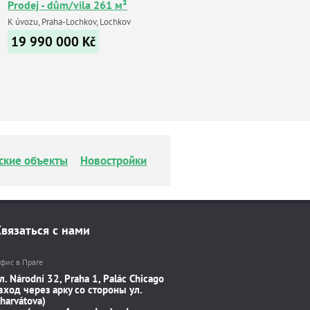
Prodej - dům/vila 261 м²
K úvozu, Praha-Lochkov, Lochkov
19 990 000
Kč
ские объекты
Новостройки
Связаться с нами
фис в Праге
л. Národní 32, Praha 1, Palác Chicago
вход через арку со стороны ул.
harvátova)