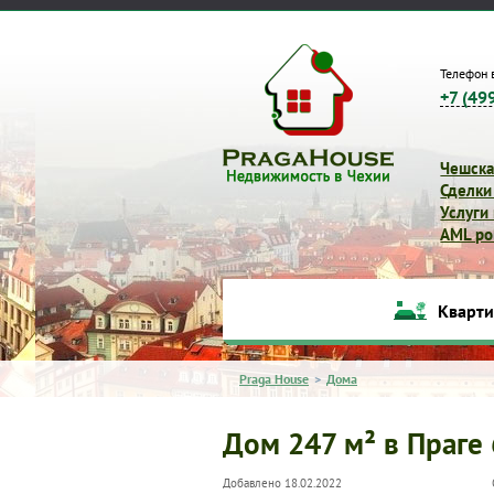
Телефон 
+7 (49
Чешска
Сделки
Услуги
AML pol
Кварт
Praga House
>
Дома
Дом 247 м² в Праге 
Добавлено 18.02.2022