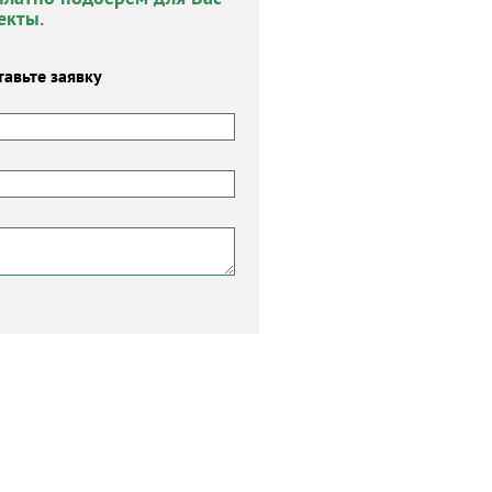
екты.
тавьте заявку