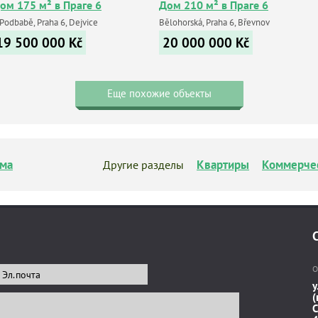
ом 175 м² в Праге 6
Дом 210 м² в Праге 6
 Podbabě, Praha 6, Dejvice
Bělohorská, Praha 6, Břevnov
19 500 000
Kč
20 000 000
Kč
Еще похожие объекты
ма
Квартиры
Коммерче
Другие разделы
О
у
(
C