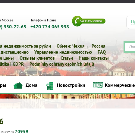
в Москве
Телефон в Праге
П
9) 350-22-65
+420 774 065 938
я недвижимость за рубли
Обмен: Чехия ↔ Россия
 дистанционно
Управление недвижимостью
FAQ
 и цены
Отзывы клиентов
Статьи
Наши контакты
itika i GDPR
Podmínky ochrany osobních údajů
иры
Дома
Новостройки
Коммерчески
Квартиры
Дома
Новостройки
Коммерческие объек
6
70959
Объект №