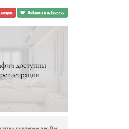
ь вопрос
Добавить в избранное
платно подберем для Вас