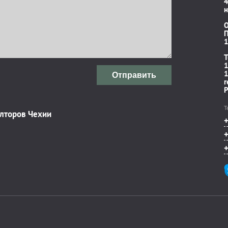
4
н
П
1
T
1
1
Отправить
r
P
Т
элторов Чехии