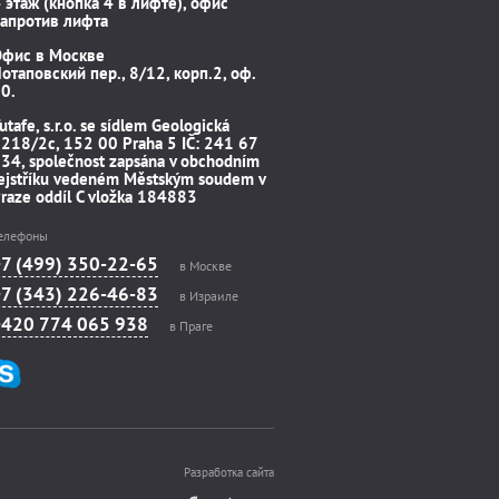
 этаж (кнопка 4 в лифте), офис
апротив лифта
Офис в Москве
отаповский пер., 8/12, корп.2, оф.
0.
utafe, s.r.o. se sídlem Geologická
218/2c, 152 00 Praha 5 IČ: 241 67
34, společnost zapsána v obchodním
ejstříku vedeném Městským soudem v
raze oddíl C vložka 184883
елефоны
+7 (499) 350-22-65
в Москве
+7 (343) 226-46-83
в Израиле
+420 774 065 938
в Праге
Разработка сайта