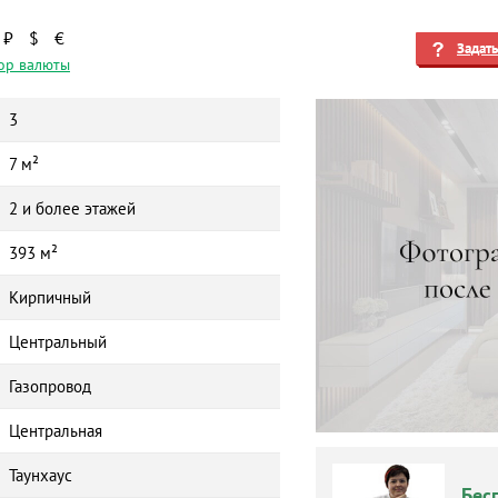
₽
$
€
Задат
ор валюты
3
7 м²
2 и более этажей
393 м²
Кирпичный
Центральный
Газопровод
Центральная
Таунхаус
Бес